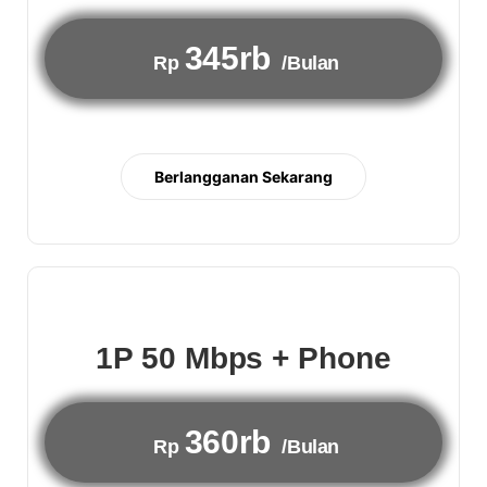
345rb
Rp
/Bulan
Berlangganan Sekarang
1P 50 Mbps + Phone
360rb
Rp
/Bulan