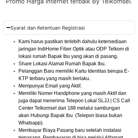
Promo Harga Internet terbaik By Telkomsel.
Syarat dan Ketentuan Registrasi
Kami harus pastikan terlebih dahulu ketersediaan
jaringan IndiHome Fiber Optik atau ODP Telkom di
lokasi rumah Bapak Ibu yang akan di pasang.
Share Lokasi Alamat Rumah Bapak Ibu.
Pelanggan Baru memiliki Kartu Identitas berupa E-
KTP terbaru yang masih berlaku.
Mempunyai Email yang Aktif.
Memiliki Nomer Handphone yang masih Aktif dan
juga dapat menerima Telepon Lokal SLJJ | CS Call
Center Telkomsel dari 188 melalui sambungan
akan Hubungi Bapak Ibu (Telepon biasa bukan
Whatsapp).
Membayar Biaya Pasang baru setelah instalasi
terpasang. Pembayaran di bisa melalui Alfamart,