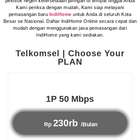
pelosok negeri ketersediaan jaringan di tempat tinggal Anda
Kami periksa dengan mudah, Kami siap melayani
pemasangan baru
IndiHome
untuk Anda di seluruh Kota
Besar se Nasional. Daftar IndiHome Online secara cepat dan
mudah dengan menggunakan jasa pemasangan dari
IndiHome yang kami sediakan.
Telkomsel | Choose Your
PLAN
1P 50 Mbps
230rb
Rp
/Bulan