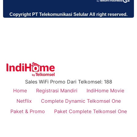
Copyright PT Telekomunikasi Selular All right reserved.
IndiHome Pademangan IndiHome Pademangan Daftar IndiHome Pademangan Jakarta Utara IndiHome Pademangan Harga IndiHome Pademangan Pasang Wifi IndiHome Pademangan
Promo IndiHome Pademangan registrasi IndiHome Pademangan Sales IndiHome Pademangan WA IndiHome Pademangan Wifi
Sales WiFi Promo Dari Telkomsel: 188
Home
Registrasi Mandiri
IndiHome Movie
Netflix
Complete Dynamic Telkomsel One
Paket & Promo
Paket Complete Telkomsel One
Channel TV
All rights reserved