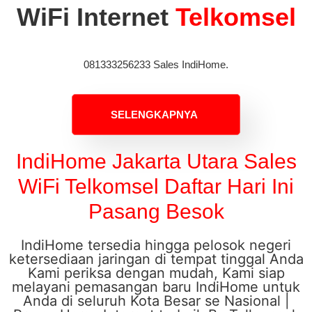
WiFi Internet
Telkomsel
081333256233 Sales IndiHome.
SELENGKAPNYA
IndiHome Jakarta Utara Sales
WiFi Telkomsel Daftar Hari Ini
Pasang Besok
IndiHome tersedia hingga pelosok negeri
ketersediaan jaringan di tempat tinggal Anda
Kami periksa dengan mudah, Kami siap
melayani pemasangan baru IndiHome untuk
Anda di seluruh Kota Besar se Nasional​ |