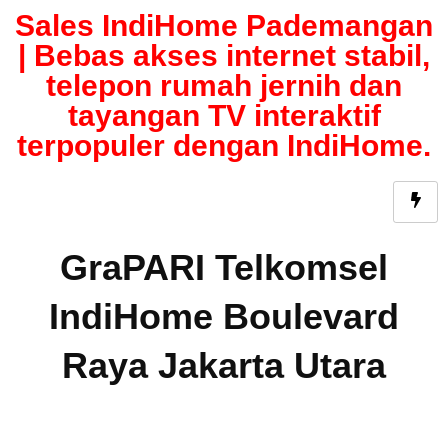
Sales IndiHome Pademangan
| Bebas akses internet stabil,
telepon rumah jernih dan
tayangan TV interaktif
terpopuler dengan IndiHome.
GraPARI Telkomsel
IndiHome Boulevard
Raya Jakarta Utara