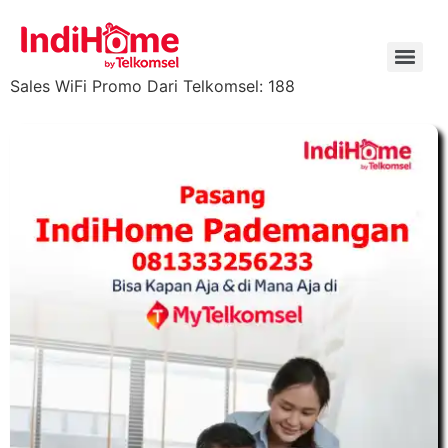
Sales WiFi Promo Dari Telkomsel: 188