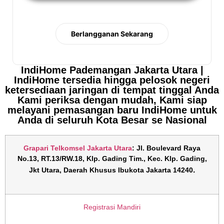
Berlangganan Sekarang
IndiHome Pademangan Jakarta Utara |
IndiHome tersedia hingga pelosok negeri
ketersediaan jaringan di tempat tinggal Anda
Kami periksa dengan mudah, Kami siap
melayani pemasangan baru IndiHome untuk
Anda di seluruh Kota Besar se Nasional
Grapari Telkomsel Jakarta Utara
:
Jl. Boulevard Raya
No.13, RT.13/RW.18, Klp. Gading Tim., Kec. Klp. Gading,
.
Jkt Utara, Daerah Khusus Ibukota Jakarta 14240
Registrasi Mandiri