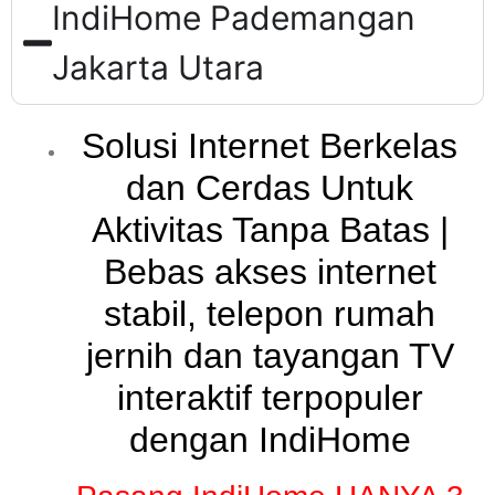
IndiHome Pademangan
Jakarta Utara
Solusi Internet Berkelas
dan Cerdas Untuk
Aktivitas Tanpa Batas |
Bebas akses internet
stabil, telepon rumah
jernih dan tayangan TV
interaktif terpopuler
dengan IndiHome