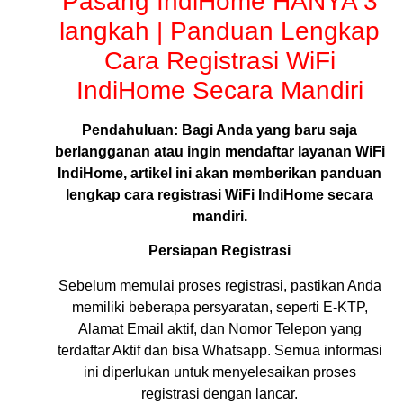
Pasang IndiHome HANYA 3
langkah | Panduan Lengkap
Cara Registrasi WiFi
IndiHome Secara Mandiri
Pendahuluan: Bagi Anda yang baru saja
berlangganan atau ingin mendaftar layanan WiFi
IndiHome, artikel ini akan memberikan panduan
lengkap cara registrasi WiFi IndiHome secara
mandiri.
Persiapan Registrasi
Sebelum memulai proses registrasi, pastikan Anda
memiliki beberapa persyaratan, seperti E-KTP,
Alamat Email aktif, dan Nomor Telepon yang
terdaftar Aktif dan bisa Whatsapp. Semua informasi
ini diperlukan untuk menyelesaikan proses
registrasi dengan lancar.