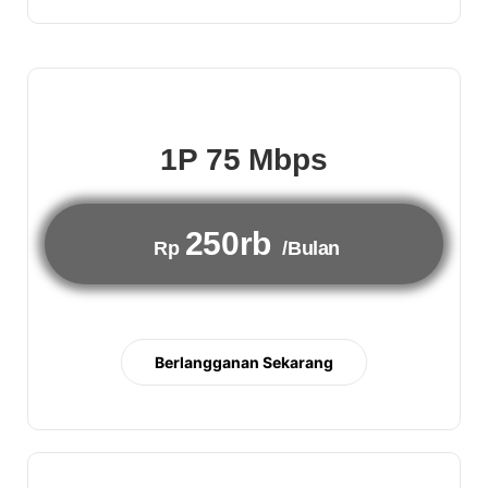
1P 75 Mbps
250rb
Rp
/Bulan
Berlangganan Sekarang