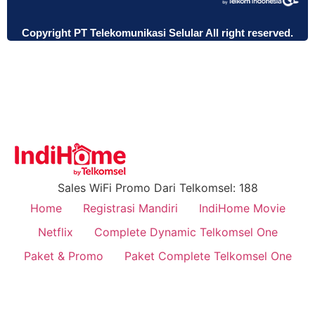
Copyright PT Telekomunikasi Selular All right reserved.
IndiHome Pademangan IndiHome Pademangan Daftar IndiHome Pademangan Jakarta Utara IndiHome Pademangan Harga IndiHome Pademangan Pasang Wifi IndiHome Pademangan
Promo IndiHome Pademangan registrasi IndiHome Pademangan Sales IndiHome Pademangan WA IndiHome Pademangan Wifi
Sales WiFi Promo Dari Telkomsel: 188
Home
Registrasi Mandiri
IndiHome Movie
Netflix
Complete Dynamic Telkomsel One
Paket & Promo
Paket Complete Telkomsel One
Channel TV
All rights reserved