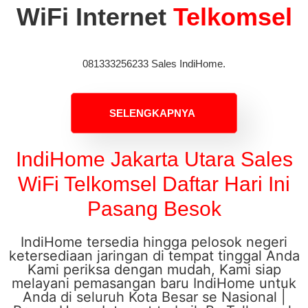
WiFi Internet
Telkomsel
081333256233 Sales IndiHome.
SELENGKAPNYA
IndiHome Jakarta Utara Sales
WiFi Telkomsel Daftar Hari Ini
Pasang Besok
IndiHome tersedia hingga pelosok negeri
ketersediaan jaringan di tempat tinggal Anda
Kami periksa dengan mudah, Kami siap
melayani pemasangan baru IndiHome untuk
Anda di seluruh Kota Besar se Nasional​ |