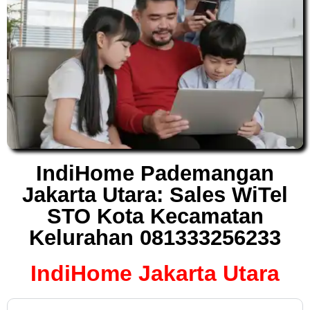
IndiHome Pademangan
Jakarta Utara: Sales WiTel
STO Kota Kecamatan
Kelurahan 081333256233
IndiHome Jakarta Utara