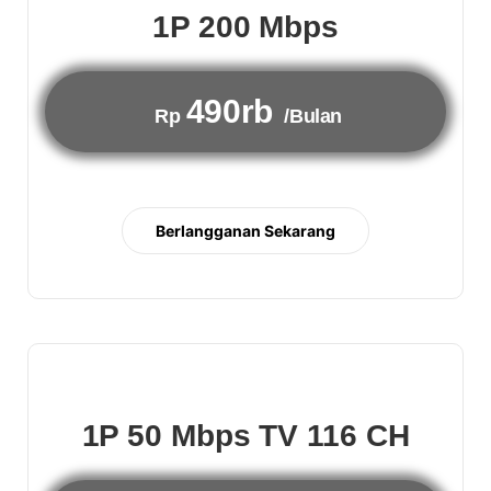
1P 200 Mbps
490rb
Rp
/Bulan
Berlangganan Sekarang
1P 50 Mbps TV 116 CH