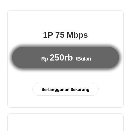
1P 75 Mbps
250rb
Rp
/Bulan
Berlangganan Sekarang