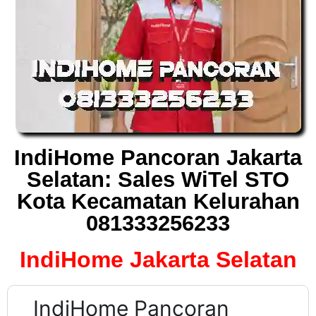
IndiHome Pancoran Jakarta
Selatan: Sales WiTel STO
Kota Kecamatan Kelurahan
081333256233
IndiHome Jakarta Selatan
IndiHome Pancoran