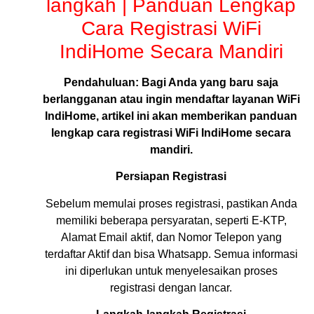
langkah | Panduan Lengkap
Cara Registrasi WiFi
IndiHome Secara Mandiri
Pendahuluan: Bagi Anda yang baru saja
berlangganan atau ingin mendaftar layanan WiFi
IndiHome, artikel ini akan memberikan panduan
lengkap cara registrasi WiFi IndiHome secara
mandiri.
Persiapan Registrasi
Sebelum memulai proses registrasi, pastikan Anda
memiliki beberapa persyaratan, seperti E-KTP,
Alamat Email aktif, dan Nomor Telepon yang
terdaftar Aktif dan bisa Whatsapp. Semua informasi
ini diperlukan untuk menyelesaikan proses
registrasi dengan lancar.