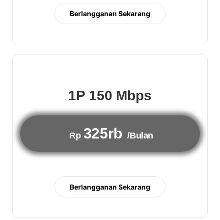
Berlangganan Sekarang
1P 150 Mbps
325rb
Rp
/Bulan
Berlangganan Sekarang