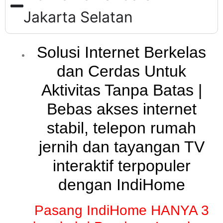
Jakarta Selatan
Solusi Internet Berkelas
dan Cerdas Untuk
Aktivitas Tanpa Batas |
Bebas akses internet
stabil, telepon rumah
jernih dan tayangan TV
interaktif terpopuler
dengan IndiHome
Pasang IndiHome HANYA 3