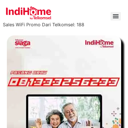
Sales WiFi Promo Dari Telkomsel: 188