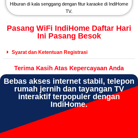
Hiburan di kala senggang dengan fitur karaoke di IndiHome
TV.
Pasang WiFi IndiHome Daftar Hari
Ini Pasang Besok
Syarat dan Ketentuan Registrasi
Terima Kasih Atas Kepercayaan Anda
Bebas akses internet stabil, telepon
rumah jernih dan tayangan TV
interaktif terpopuler dengan
IndiHome.