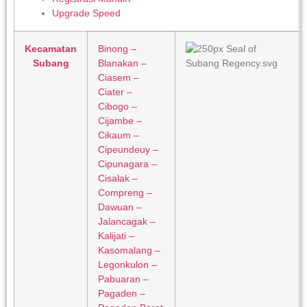
Upgrade Speed
Kecamatan
Binong –
Subang
Blanakan –
Ciasem –
Ciater –
Cibogo –
Cijambe –
Cikaum –
Cipeundeuy –
Cipunagara –
Cisalak –
Compreng –
Dawuan –
Jalancagak –
Kalijati –
Kasomalang –
Legonkulon –
Pabuaran –
Pagaden –