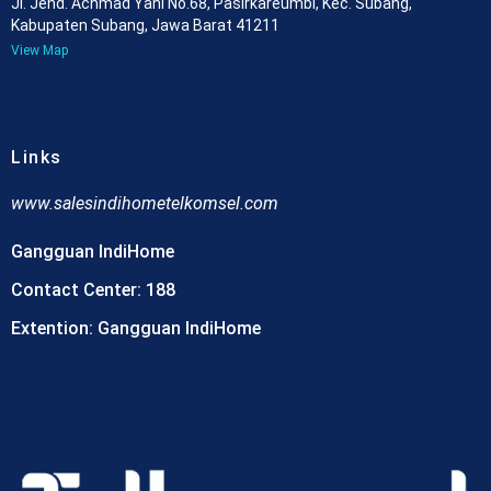
Jl. Jend. Achmad Yani No.68, Pasirkareumbi, Kec. Subang,
Kabupaten Subang, Jawa Barat 41211
View Map
Links
www.
salesindihometelkomsel.com
Gangguan IndiHome
Contact Center: 188
Extention: Gangguan IndiHome