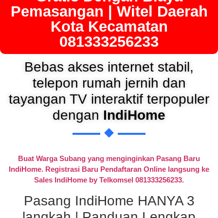
Pemasangan | Witel Daerah
Kota Kecamatan
081333256233
Bebas akses internet stabil,
telepon rumah jernih dan
tayangan TV interaktif terpopuler
dengan
IndiHome
Buat Warga Subang yang menginginkan Pasang Baru
IndiHome. Registrasi Baru Pendaftaran Online langsung ke
Sales IndiHome by Telkomsel 081333256233.
Pasang IndiHome HANYA 3
langkah | Panduan Lengkap