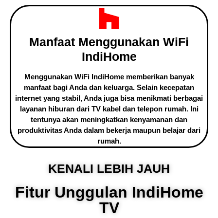
Manfaat Menggunakan WiFi
IndiHome
Menggunakan WiFi IndiHome memberikan banyak
manfaat bagi Anda dan keluarga. Selain kecepatan
internet yang stabil, Anda juga bisa menikmati berbagai
layanan hiburan dari TV kabel dan telepon rumah. Ini
tentunya akan meningkatkan kenyamanan dan
produktivitas Anda dalam bekerja maupun belajar dari
rumah.
KENALI LEBIH JAUH
Fitur Unggulan IndiHome
TV