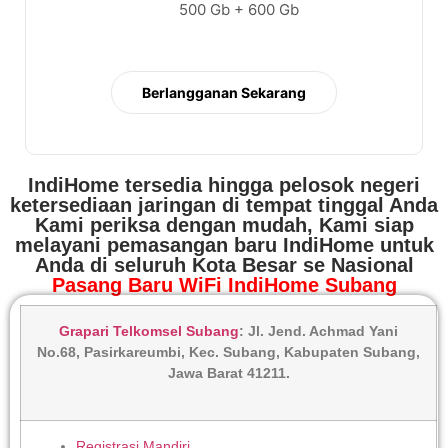
500 Gb + 600 Gb
Berlangganan Sekarang
IndiHome tersedia hingga pelosok negeri
ketersediaan jaringan di tempat tinggal Anda
Kami periksa dengan mudah, Kami siap
melayani pemasangan baru IndiHome untuk
Anda di seluruh Kota Besar se Nasional
Pasang Baru WiFi IndiHome Subang
Grapari Telkomsel Subang
: Jl. Jend. Achmad Yani
No.68, Pasirkareumbi, Kec. Subang, Kabupaten Subang,
Jawa Barat 41211.
Registrasi Mandiri