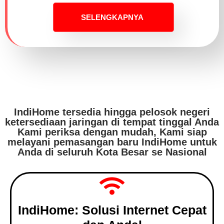
SELENGKAPNYA
IndiHome tersedia hingga pelosok negeri
ketersediaan jaringan di tempat tinggal Anda
Kami periksa dengan mudah, Kami siap
melayani pemasangan baru IndiHome untuk
Anda di seluruh Kota Besar se Nasional
IndiHome: Solusi Internet Cepat