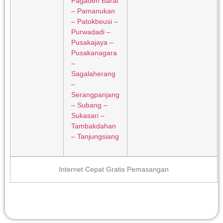
Pagaden Barat
– Pamanukan
– Patokbeusi –
Purwadadi –
Pusakajaya –
Pusakanagara
–
Sagalaherang
–
Serangpanjang
– Subang –
Sukasari –
Tambakdahan
– Tanjungsiang
Internet Cepat Gratis Pemasangan