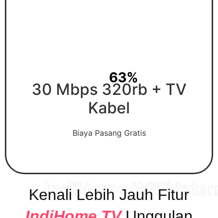
63%
30 Mbps 320rb + TV
Kabel
Biaya Pasang Gratis
IndiHome WiFi Inter
Kenali Lebih Jauh Fitur
IndiHome TV
Unggulan