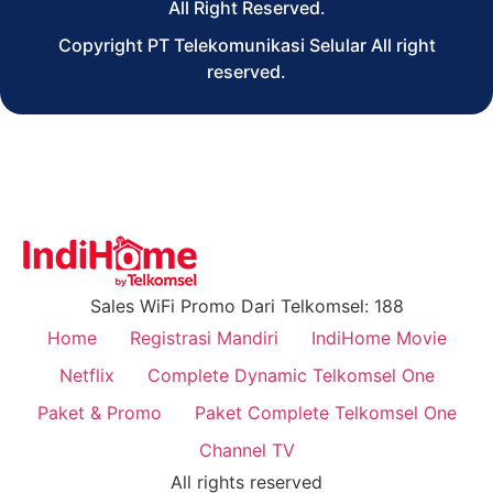
All Right Reserved.
Copyright PT Telekomunikasi Selular All right
reserved.
Sales WiFi Promo Dari Telkomsel: 188
Home
Registrasi Mandiri
IndiHome Movie
Netflix
Complete Dynamic Telkomsel One
Paket & Promo
Paket Complete Telkomsel One
Channel TV
All rights reserved