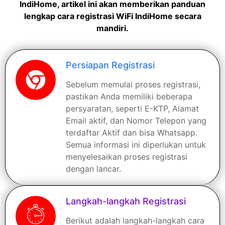
IndiHome, artikel ini akan memberikan panduan
lengkap cara registrasi WiFi IndiHome secara
mandiri.
Persiapan Registrasi
Sebelum memulai proses registrasi,
pastikan Anda memiliki beberapa
persyaratan, seperti E-KTP, Alamat
Email aktif, dan Nomor Telepon yang
terdaftar Aktif dan bisa Whatsapp.
Semua informasi ini diperlukan untuk
menyelesaikan proses registrasi
dengan lancar.
Langkah-langkah Registrasi
Berikut adalah langkah-langkah cara