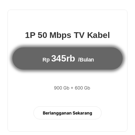
1P 50 Mbps TV Kabel
345rb
Rp
/Bulan
900 Gb + 600 Gb
Berlangganan Sekarang