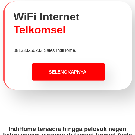
WiFi Internet
Telkomsel
081333256233 Sales IndiHome.
SELENGKAPNYA
IndiHome tersedia hingga pelosok negeri
ketersediaan jaringan di tempat tinggal Anda