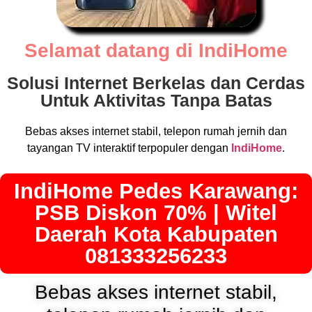
Selamat datang di IndiHome
Solusi Internet Berkelas dan Cerdas
Untuk Aktivitas Tanpa Batas
Bebas akses internet stabil, telepon rumah jernih dan
tayangan TV interaktif terpopuler dengan
IndiHome
.
IndiHome Pedes Karawang:
PSB Diskon 70% | Witel
Daerah Kota Kabupaten
081333256233
Bebas akses internet stabil,