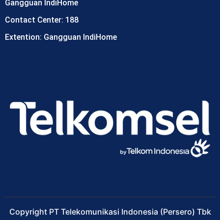
Gangguan IndiHome
Contact Center: 188
Extention: Gangguan IndiHome
Copyright PT Telekomunikasi Indonesia (Persero) Tbk