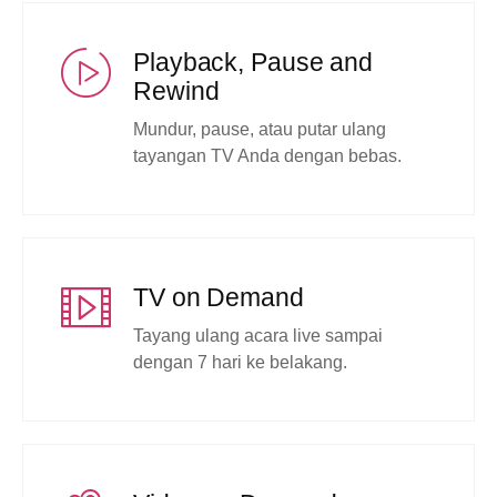
Playback, Pause and
Rewind
Mundur, pause, atau putar ulang
tayangan TV Anda dengan bebas.
TV on Demand
Tayang ulang acara live sampai
dengan 7 hari ke belakang.