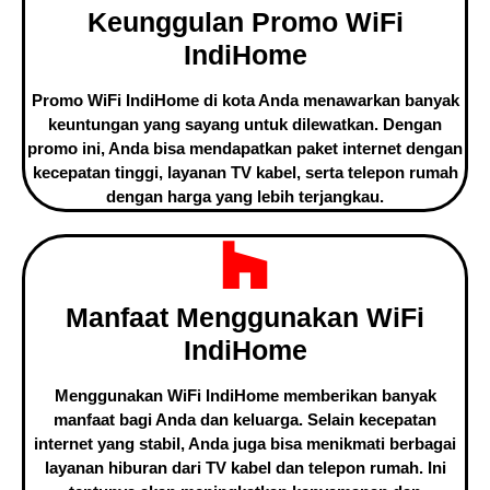
Keunggulan Promo WiFi
IndiHome
Promo WiFi IndiHome di kota Anda menawarkan banyak
keuntungan yang sayang untuk dilewatkan. Dengan
promo ini, Anda bisa mendapatkan paket internet dengan
kecepatan tinggi, layanan TV kabel, serta telepon rumah
dengan harga yang lebih terjangkau.
Manfaat Menggunakan WiFi
IndiHome
Menggunakan WiFi IndiHome memberikan banyak
manfaat bagi Anda dan keluarga. Selain kecepatan
internet yang stabil, Anda juga bisa menikmati berbagai
layanan hiburan dari TV kabel dan telepon rumah. Ini