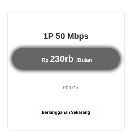
1P 50 Mbps
230rb
Rp
/Bulan
900 Gb
Berlangganan Sekarang