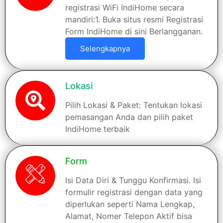
registrasi WiFi IndiHome secara
mandiri:1. Buka situs resmi Registrasi
Form IndiHome di sini Berlangganan.
Selengkapnya
Lokasi
Pilih Lokasi & Paket: Tentukan lokasi
pemasangan Anda dan pilih paket
IndiHome terbaik
Form
Isi Data Diri & Tunggu Konfirmasi. Isi
formulir registrasi dengan data yang
diperlukan seperti Nama Lengkap,
Alamat, Nomer Telepon Aktif bisa