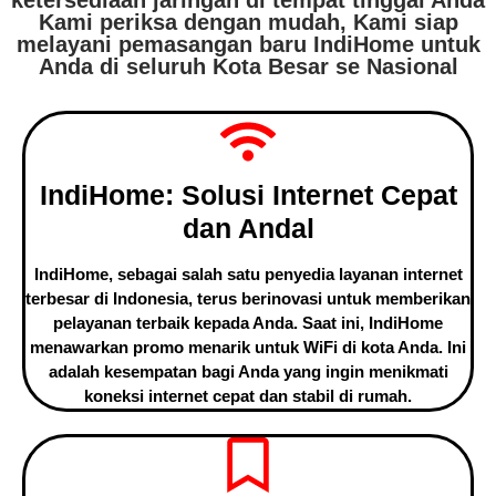
Kami periksa dengan mudah, Kami siap
melayani pemasangan baru IndiHome untuk
Anda di seluruh Kota Besar se Nasional
IndiHome: Solusi Internet Cepat
dan Andal
IndiHome, sebagai salah satu penyedia layanan internet
terbesar di Indonesia, terus berinovasi untuk memberikan
pelayanan terbaik kepada Anda. Saat ini, IndiHome
menawarkan promo menarik untuk WiFi di kota Anda. Ini
adalah kesempatan bagi Anda yang ingin menikmati
koneksi internet cepat dan stabil di rumah.