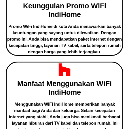
Keunggulan Promo WiFi
IndiHome
Promo WiFi IndiHome di kota Anda menawarkan banyak
keuntungan yang sayang untuk dilewatkan. Dengan
promo ini, Anda bisa mendapatkan paket internet dengan
kecepatan tinggi, layanan TV kabel, serta telepon rumah
dengan harga yang lebih terjangkau.
Manfaat Menggunakan WiFi
IndiHome
Menggunakan WiFi IndiHome memberikan banyak
manfaat bagi Anda dan keluarga. Selain kecepatan
internet yang stabil, Anda juga bisa menikmati berbagai
layanan hiburan dari TV kabel dan telepon rumah. Ini