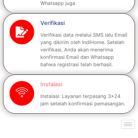
Whatsapp juga
Verifikasi
Verifikasi data melalui SMS lalu Email
yang dikirim oleh IndiHome. Setelah
verifikasi, Anda akan menerima
konfirmasi Email dan Whatsapp
bahwa registrasi telah berhasil.
Instalasi
Instalasi: Layanan terpasang 3x24
jam setelah konfirmasi pemasangan.