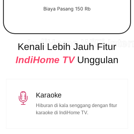
Biaya Pasang 150 Rb
IndiHome WiFi Inter
Kenali Lebih Jauh Fitur
IndiHome TV
Unggulan
Karaoke
Hiburan di kala senggang dengan fitur
karaoke di IndiHome TV.