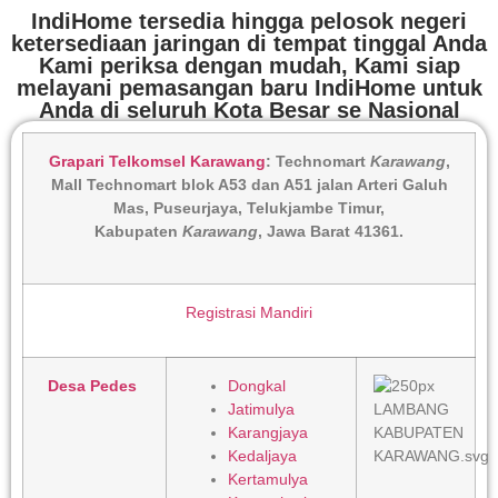
IndiHome tersedia hingga pelosok negeri
ketersediaan jaringan di tempat tinggal Anda
Kami periksa dengan mudah, Kami siap
melayani pemasangan baru IndiHome untuk
Anda di seluruh Kota Besar se Nasional
Grapari Telkomsel Karawang
: Technomart
Karawang
,
Mall Technomart blok A53 dan A51 jalan Arteri Galuh
Mas, Puseurjaya, Telukjambe Timur,
Kabupaten
Karawang
, Jawa Barat 41361.
Registrasi Mandiri
Desa Pedes
Dongkal
Jatimulya
Karangjaya
Kedaljaya
Kertamulya