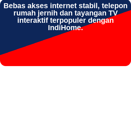
Bebas akses internet stabil, telepon
rumah jernih dan tayangan TV
interaktif terpopuler dengan
IndiHome.