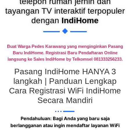
telepon rumah jernih dan
tayangan TV interaktif terpopuler
dengan
IndiHome
Buat Warga Pedes Karawang yang menginginkan Pasang
Baru IndiHome. Registrasi Baru Pendaftaran Online
langsung ke Sales IndiHome by Telkomsel 081333256233.
Pasang IndiHome HANYA 3
langkah | Panduan Lengkap
Cara Registrasi WiFi IndiHome
Secara Mandiri
Pendahuluan: Bagi Anda yang baru saja
berlangganan atau ingin mendaftar layanan WiFi