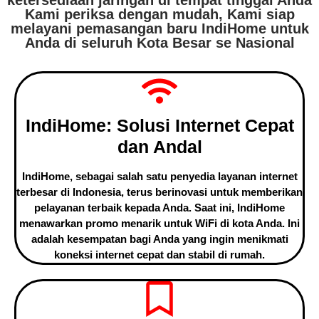
Kami periksa dengan mudah, Kami siap
melayani pemasangan baru IndiHome untuk
Anda di seluruh Kota Besar se Nasional
IndiHome: Solusi Internet Cepat
dan Andal
IndiHome, sebagai salah satu penyedia layanan internet
terbesar di Indonesia, terus berinovasi untuk memberikan
pelayanan terbaik kepada Anda. Saat ini, IndiHome
menawarkan promo menarik untuk WiFi di kota Anda. Ini
adalah kesempatan bagi Anda yang ingin menikmati
koneksi internet cepat dan stabil di rumah.