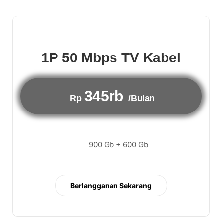
1P 50 Mbps TV Kabel
345rb
Rp
/Bulan
900 Gb + 600 Gb
Berlangganan Sekarang