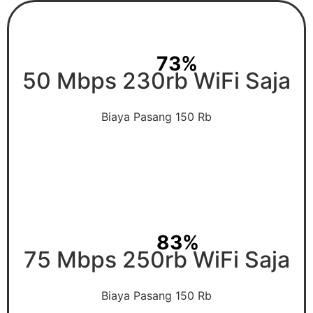
73%
50 Mbps 230rb WiFi Saja
Biaya Pasang 150 Rb
83%
75 Mbps 250rb WiFi Saja
Biaya Pasang 150 Rb