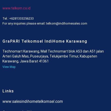
www.telkom.co.id
Tel.: +6281333256233
For any inquiries please email: telkom@indihomesales.com
GraPARI Telkomsel IndiHome Karawang
Technomart Karawang, Mall Technomart blok A53 dan A51 jalan
Arteri Galuh Mas, Puseurjaya, Telukjambe Timur, Kabupaten
Karawang, Jawa Barat 41361
View Map
Links
www.
salesindihometelkomsel.com