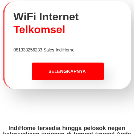
WiFi Internet
Telkomsel
081333256233 Sales IndiHome.
SELENGKAPNYA
IndiHome tersedia hingga pelosok negeri
ketersediaan jaringan di tempat tinggal Anda