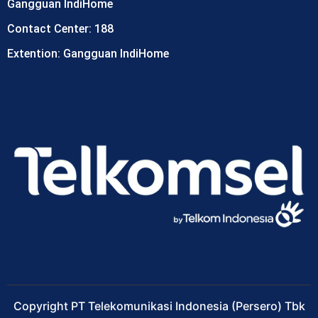
Gangguan IndiHome
Contact Center: 188
Extention: Gangguan IndiHome
Copyright PT Telekomunikasi Indonesia (Persero) Tbk