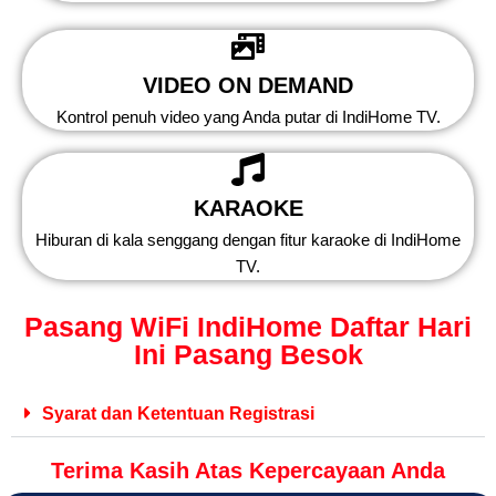
VIDEO ON DEMAND
Kontrol penuh video yang Anda putar di IndiHome TV.
KARAOKE
Hiburan di kala senggang dengan fitur karaoke di IndiHome
TV.
Pasang WiFi IndiHome Daftar Hari
Ini Pasang Besok
Syarat dan Ketentuan Registrasi
Terima Kasih Atas Kepercayaan Anda