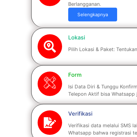
Berlangganan.
Selengkapnya
Lokasi
Pilih Lokasi & Paket: Tentuk
Form
Isi Data Diri & Tunggu Konfir
Telepon Aktif bisa Whatsapp 
Verifikasi
Verifikasi data melalui SMS l
Whatsapp bahwa registrasi tel