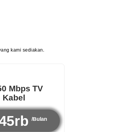
ang kami sediakan.
50 Mbps TV
Kabel
45rb
/Bulan