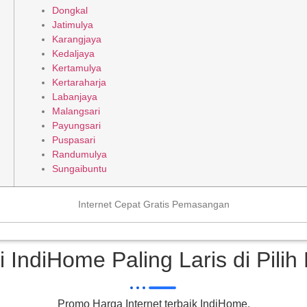
Dongkal
Jatimulya
Karangjaya
Kedaljaya
Kertamulya
Kertaraharja
Labanjaya
Malangsari
Payungsari
Puspasari
Randumulya
Sungaibuntu
Internet Cepat Gratis Pemasangan
 IndiHome Paling Laris di Pili
Promo Harga Internet terbaik IndiHome.