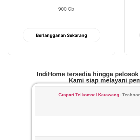
900 Gb
Berlangganan Sekarang
IndiHome tersedia hingga pelosok 
Kami siap melayani pem
Grapari Telkomsel Karawang
: Techno