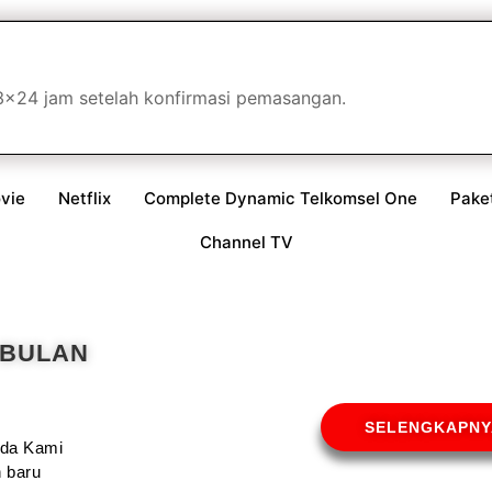
 3x24 jam setelah konfirmasi pemasangan.
vie
Netflix
Complete Dynamic Telkomsel One
Pake
Channel TV
 BULAN
SELENGKAPNY
Anda Kami
 baru