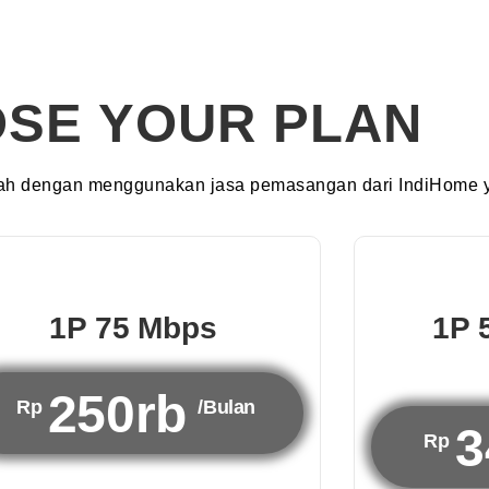
SE YOUR PLAN
dah dengan menggunakan jasa pemasangan dari IndiHome y
1P 75 Mbps
1P 
250rb
Rp
/Bulan
3
Rp