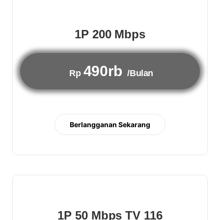
1P 200 Mbps
490rb
Rp
/Bulan
Berlangganan Sekarang
1P 50 Mbps TV 116