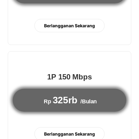
Berlangganan Sekarang
1P 150 Mbps
325rb
Rp
/Bulan
Berlangganan Sekarang