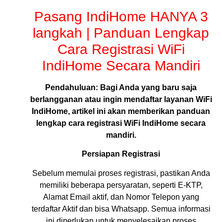
Pasang IndiHome HANYA 3
langkah | Panduan Lengkap
Cara Registrasi WiFi
IndiHome Secara Mandiri
Pendahuluan: Bagi Anda yang baru saja
berlangganan atau ingin mendaftar layanan WiFi
IndiHome, artikel ini akan memberikan panduan
lengkap cara registrasi WiFi IndiHome secara
mandiri.
Persiapan Registrasi
Sebelum memulai proses registrasi, pastikan Anda
memiliki beberapa persyaratan, seperti E-KTP,
Alamat Email aktif, dan Nomor Telepon yang
terdaftar Aktif dan bisa Whatsapp. Semua informasi
ini diperlukan untuk menyelesaikan proses