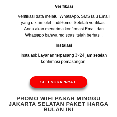
Verifikasi
Verifikasi data melalui WhatsApp, SMS lalu Email
yang dikirim oleh IndiHome. Setelah verifikasi,
Anda akan menerima konfirmasi Email dan
Whatsapp bahwa registrasi telah berhasil.
Instalasi
Instalasi: Layanan terpasang 3×24 jam setelah
konfirmasi pemasangan.
SELENGKAPNYA
PROMO WIFI PASAR MINGGU
JAKARTA SELATAN PAKET HARGA
BULAN INI