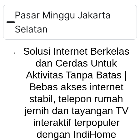
Pasar Minggu Jakarta
Selatan
Solusi Internet Berkelas
dan Cerdas Untuk
Aktivitas Tanpa Batas |
Bebas akses internet
stabil, telepon rumah
jernih dan tayangan TV
interaktif terpopuler
dengan IndiHome