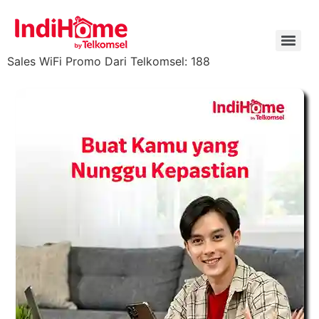
Sales WiFi Promo Dari Telkomsel: 188