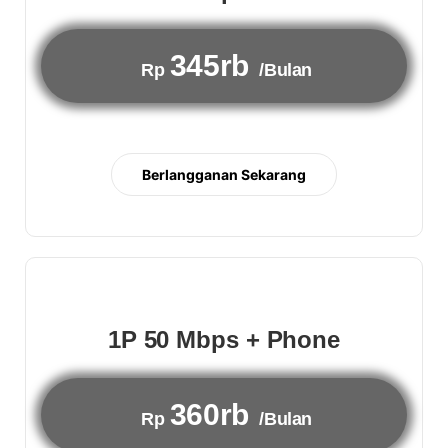
345rb
Rp
/Bulan
Berlangganan Sekarang
1P 50 Mbps + Phone
360rb
Rp
/Bulan