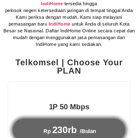
IndiHome
tersedia hingga
pelosok negeri ketersediaan jaringan di tempat tinggal Anda
Kami periksa dengan mudah, Kami siap melayani
pemasangan baru
IndiHome
untuk Anda di seluruh Kota
Besar se Nasional. Daftar IndiHome Online secara cepat dan
mudah dengan menggunakan jasa pemasangan dari
IndiHome yang kami sediakan.
Telkomsel | Choose Your
PLAN
1P 50 Mbps
230rb
Rp
/Bulan