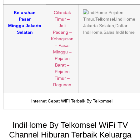
Kelurahan
Cilandak
Pasar
Timur –
Minggu
Jakarta
Jati
Selatan
Padang –
Kebagusan
– Pasar
Minggu –
Pejaten
Barat –
Pejaten
Timur –
Ragunan
Internet Cepat WiFi Terbaik By Telkomsel
IndiHome By Telkomsel WiFi TV
Channel Hiburan Terbaik Keluarga