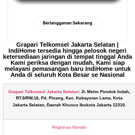
Berlangganan Sekarang
Grapari Telkomsel Jakarta Selatan |
IndiHome tersedia hingga pelosok negeri
ketersediaan jaringan di tempat tinggal Anda
Kami periksa dengan mudah, Kami siap
melayani pemasangan baru IndiHome untuk
Anda di seluruh Kota Besar se Nasional
Grapari Telkomsel Jakarta Selatan
:
Jl. Metro Pondok Indah,
RT.9/RW.16, Pd. Pinang, Kec. Kebayoran Lama, Kota
.
Jakarta Selatan, Daerah Khusus Ibukota Jakarta 12310
Registrasi Mandiri