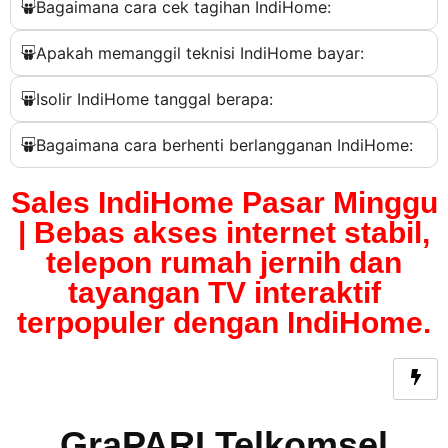
Bagaimana cara cek tagihan IndiHome:
Apakah memanggil teknisi IndiHome bayar:
Isolir IndiHome tanggal berapa:
Bagaimana cara berhenti berlangganan IndiHome:
Sales IndiHome Pasar Minggu
| Bebas akses internet stabil,
telepon rumah jernih dan
tayangan TV interaktif
terpopuler dengan IndiHome.
GraPARI Telkomsel