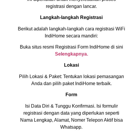
registrasi dengan lancar.
Langkah-langkah Registrasi
Berikut adalah langkah-langkah cara registrasi WiFi
IndiHome secara mandiri:
Buka situs resmi Registrasi Form IndiHome di sini
Selengkapnya.
Lokasi
Pilih Lokasi & Paket: Tentukan lokasi pemasangan
Anda dan pilih paket IndiHome terbaik.
Form
Isi Data Diri & Tunggu Konfirmasi. Isi formulir
registrasi dengan data yang diperlukan seperti
Nama Lengkap, Alamat, Nomer Telepon Aktif bisa
Whatsapp.