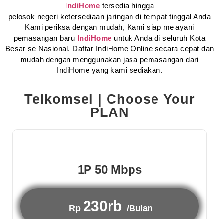
IndiHome
tersedia hingga
pelosok negeri ketersediaan jaringan di tempat tinggal Anda
Kami periksa dengan mudah, Kami siap melayani
pemasangan baru
IndiHome
untuk Anda di seluruh Kota
Besar se Nasional. Daftar IndiHome Online secara cepat dan
mudah dengan menggunakan jasa pemasangan dari
IndiHome yang kami sediakan.
Telkomsel | Choose Your
PLAN
1P 50 Mbps
230rb
Rp
/Bulan