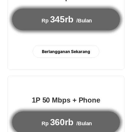
345rb
Rp
/Bulan
Berlangganan Sekarang
1P 50 Mbps + Phone
360rb
Rp
/Bulan