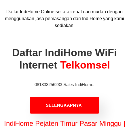
Daftar IndiHome Online secara cepat dan mudah dengan
menggunakan jasa pemasangan dari IndiHome yang kami
sediakan.
Daftar IndiHome WiFi
Internet
Telkomsel
081333256233 Sales IndiHome.
SELENGKAPNYA
IndiHome Pejaten Timur Pasar Minggu |