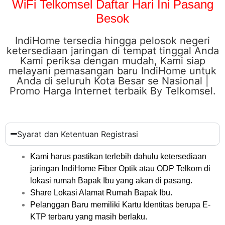
WiFi Telkomsel Daftar Hari Ini Pasang
Besok
IndiHome tersedia hingga pelosok negeri
ketersediaan jaringan di tempat tinggal Anda
Kami periksa dengan mudah, Kami siap
melayani pemasangan baru IndiHome untuk
Anda di seluruh Kota Besar se Nasional​ |
Promo Harga Internet terbaik By Telkomsel.
Syarat dan Ketentuan Registrasi
Kami harus pastikan terlebih dahulu ketersediaan
jaringan IndiHome Fiber Optik atau ODP Telkom di
lokasi rumah Bapak Ibu yang akan di pasang.
Share Lokasi Alamat Rumah Bapak Ibu.
Pelanggan Baru memiliki Kartu Identitas berupa E-
KTP terbaru yang masih berlaku.