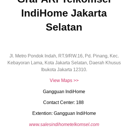
IndiHome Jakarta
Selatan
Jl. Metro Pondok Indah, RT.9/RW.16, Pd. Pinang, Kec.
Kebayoran Lama, Kota Jakarta Selatan, Daerah Khusus
Ibukota Jakarta 12310.
View Maps >>
Gangguan IndiHome
Contact Center: 188
Extention: Gangguan IndiHome
www.
salesindihometelkomsel.com