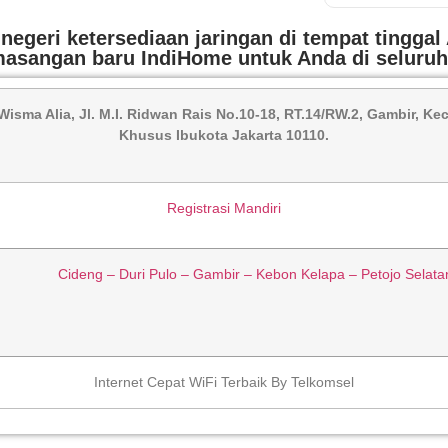
negeri ketersediaan jaringan di tempat tingg
asangan baru IndiHome untuk Anda di seluruh
isma Alia, Jl. M.I. Ridwan Rais No.10-18, RT.14/RW.2, Gambir, Ke
Khusus Ibukota Jakarta 10110
.
Registrasi Mandiri
Cideng – Duri Pulo – Gambir – Kebon Kelapa – Petojo Selata
Internet Cepat WiFi Terbaik By Telkomsel