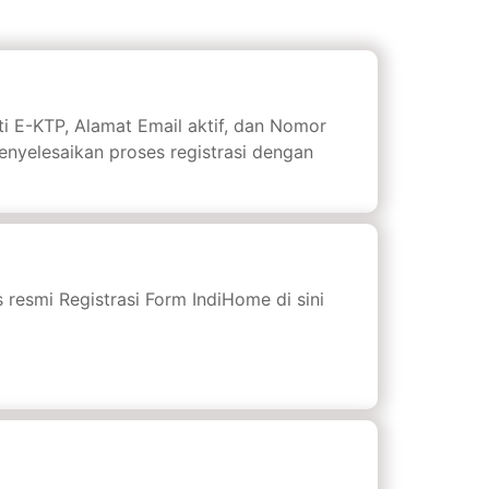
ti E-KTP, Alamat Email aktif, dan Nomor
enyelesaikan proses registrasi dengan
s resmi Registrasi Form IndiHome di sini