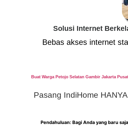
Solusi Internet Berke
Bebas akses internet sta
Buat Warga Petojo Selatan Gambir Jakarta Pusa
Pasang IndiHome HANYA 3
Pendahuluan: Bagi Anda yang baru saja