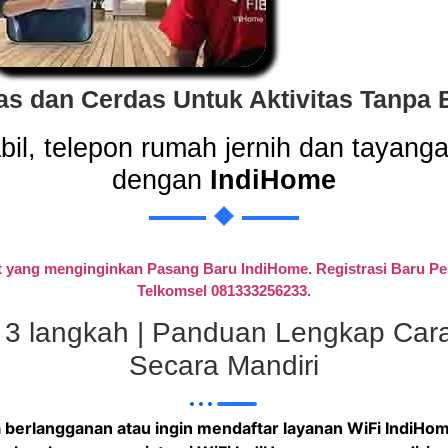
las dan Cerdas Untuk Aktivitas Tanpa 
bil, telepon rumah jernih dan tayangan
dengan
IndiHome
t yang menginginkan Pasang Baru IndiHome. Registrasi Baru Pe
Telkomsel 081333256233.
 langkah | Panduan Lengkap Cara 
Secara Mandiri
 berlangganan atau ingin mendaftar layanan WiFi IndiHom