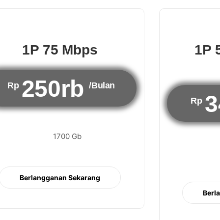
1P 75 Mbps
1P 
250rb
Rp
/Bulan
3
Rp
1700 Gb
Berlangganan Sekarang
Berl