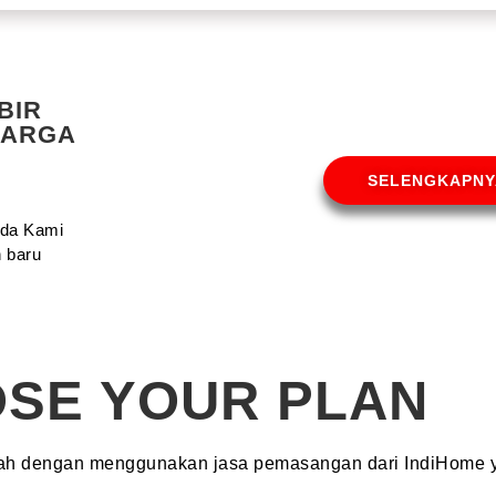
BIR
HARGA
SELENGKAPNY
Anda Kami
 baru
SE YOUR PLAN
dah dengan menggunakan jasa pemasangan dari IndiHome y