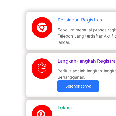
Persiapan Registrasi
Sebelum memulai proses regis
Telepon yang terdaftar Aktif
lancar.
Langkah-langkah Registra
Berikut adalah langkah-langka
Berlangganan.
Selengkapnya
Lokasi