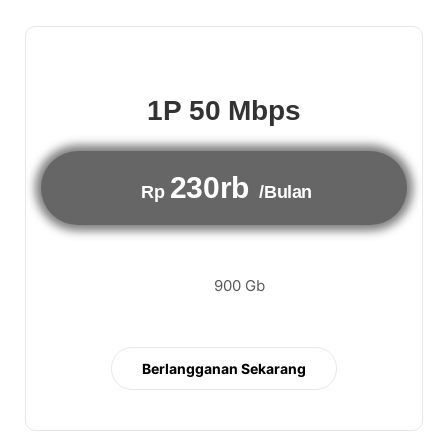
1P 50 Mbps
230rb
Rp
/Bulan
900 Gb
Berlangganan Sekarang