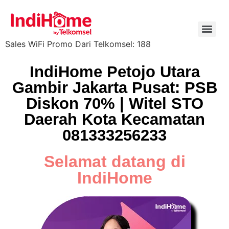
Sales WiFi Promo Dari Telkomsel: 188
IndiHome Petojo Utara
Gambir Jakarta Pusat: PSB
Diskon 70% | Witel STO
Daerah Kota Kecamatan
081333256233
Selamat datang di
IndiHome