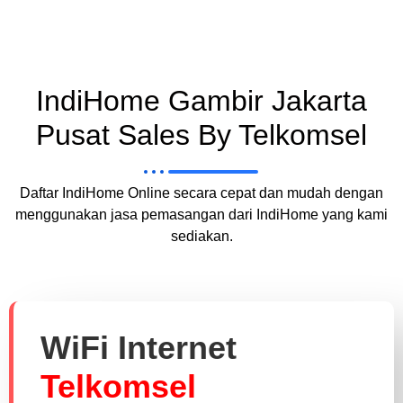
IndiHome Gambir Jakarta
Pusat Sales By Telkomsel
Daftar IndiHome Online secara cepat dan mudah dengan
menggunakan jasa pemasangan dari IndiHome yang kami
sediakan.
WiFi Internet
Telkomsel