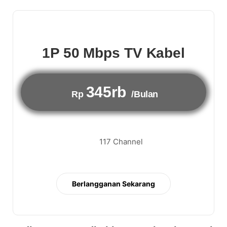
1P 50 Mbps TV Kabel
345rb
Rp
/Bulan
117 Channel
Berlangganan Sekarang