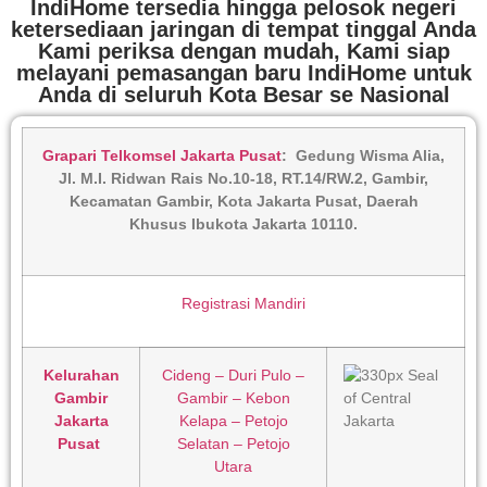
IndiHome tersedia hingga pelosok negeri
ketersediaan jaringan di tempat tinggal Anda
Kami periksa dengan mudah, Kami siap
melayani pemasangan baru IndiHome untuk
Anda di seluruh Kota Besar se Nasional
Grapari Telkomsel Jakarta Pusat
:
Gedung Wisma Alia,
Jl. M.I. Ridwan Rais No.10-18, RT.14/RW.2, Gambir,
Kecamatan Gambir, Kota Jakarta Pusat, Daerah
Khusus Ibukota Jakarta 10110
.
Registrasi Mandiri
Kelurahan
Cideng – Duri Pulo –
Gambir
Gambir – Kebon
Jakarta
Kelapa – Petojo
Pusat
Selatan – Petojo
Utara