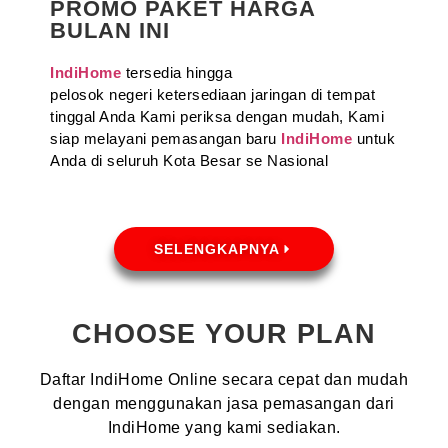
PROMO PAKET HARGA
BULAN INI
IndiHome
tersedia hingga
pelosok negeri ketersediaan jaringan di tempat
tinggal Anda Kami periksa dengan mudah, Kami
siap melayani pemasangan baru
IndiHome
untuk
Anda di seluruh Kota Besar se Nasional
SELENGKAPNYA
CHOOSE YOUR PLAN
Daftar IndiHome Online secara cepat dan mudah
dengan menggunakan jasa pemasangan dari
IndiHome yang kami sediakan.