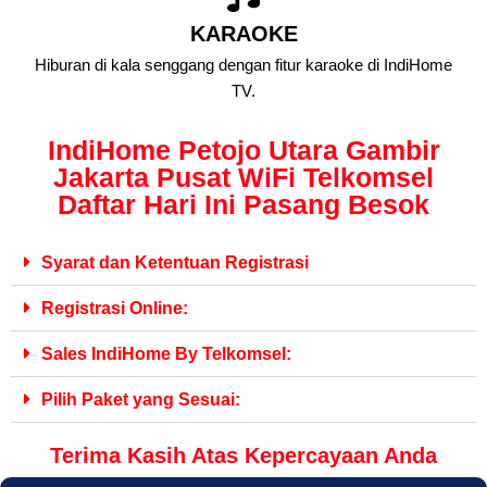
KARAOKE
Hiburan di kala senggang dengan fitur karaoke di IndiHome
TV.
IndiHome Petojo Utara Gambir
Jakarta Pusat WiFi Telkomsel
Daftar Hari Ini Pasang Besok
Syarat dan Ketentuan Registrasi
Registrasi Online:
Sales IndiHome By Telkomsel:
Pilih Paket yang Sesuai:
Terima Kasih Atas Kepercayaan Anda