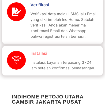
Verifikasi
Verifikasi data melalui SMS lalu Email
yang dikirim oleh IndiHome. Setelah
verifikasi, Anda akan menerima
konfirmasi Email dan Whatsapp
bahwa registrasi telah berhasil.
Instalasi
Instalasi: Layanan terpasang 3x24
jam setelah konfirmasi pemasangan.
INDIHOME PETOJO UTARA
GAMBIR JAKARTA PUSAT