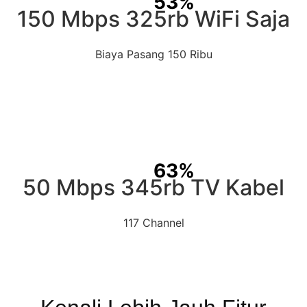
53%
150 Mbps 325rb WiFi Saja
Biaya Pasang 150 Ribu
63%
50 Mbps 345rb TV Kabel
117 Channel