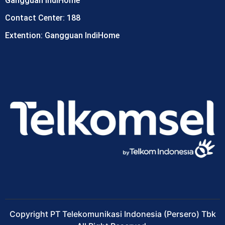
Gangguan IndiHome
Contact Center: 188
Extention: Gangguan IndiHome
Copyright PT Telekomunikasi Indonesia (Persero) Tbk