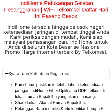
IndiHome Petukangan Selatan
Pesanggrahan | WiFi Telkomsel Daftar Hari
Ini Pasang Besok
IndiHome tersedia hingga pelosok negeri
ketersediaan jaringan di tempat tinggal Anda
Kami periksa dengan mudah, Kami siap
melayani pemasangan baru IndiHome untuk
Anda di seluruh Kota Besar se Nasional​ |
Promo Harga Internet terbaik By Telkomsel.
Syarat dan Ketentuan Registrasi
Kami harus pastikan terlebih dahulu ketersediaan
jaringan IndiHome Fiber Optik atau ODP Telkom di
lokasi rumah Bapak Ibu yang akan di pasang.
Share Lokasi Alamat Rumah Bapak Ibu.
Pelanggan Baru memiliki Kartu Identitas berupa E-