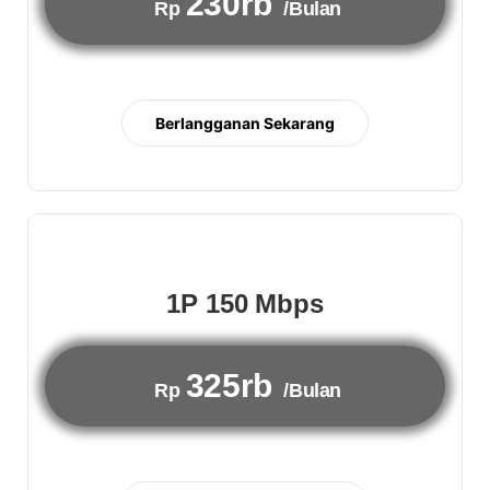
230rb
Rp
/Bulan
Berlangganan Sekarang
1P 150 Mbps
325rb
Rp
/Bulan