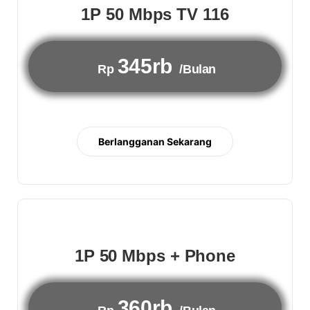
1P 50 Mbps TV 116
345rb
Rp
/Bulan
Berlangganan Sekarang
1P 50 Mbps + Phone
360rb