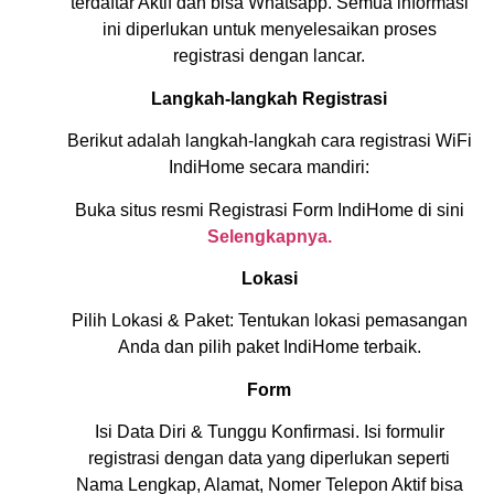
terdaftar Aktif dan bisa Whatsapp. Semua informasi
ini diperlukan untuk menyelesaikan proses
registrasi dengan lancar.
Langkah-langkah Registrasi
Berikut adalah langkah-langkah cara registrasi WiFi
IndiHome secara mandiri:
Buka situs resmi Registrasi Form IndiHome di sini
Selengkapnya.
Lokasi
Pilih Lokasi & Paket: Tentukan lokasi pemasangan
Anda dan pilih paket IndiHome terbaik.
Form
Isi Data Diri & Tunggu Konfirmasi. Isi formulir
registrasi dengan data yang diperlukan seperti
Nama Lengkap, Alamat, Nomer Telepon Aktif bisa