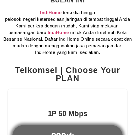
BULAN INI
IndiHome
tersedia hingga
pelosok negeri ketersediaan jaringan di tempat tinggal Anda
Kami periksa dengan mudah, Kami siap melayani
pemasangan baru
IndiHome
untuk Anda di seluruh Kota
Besar se Nasional. Daftar IndiHome Online secara cepat dan
mudah dengan menggunakan jasa pemasangan dari
IndiHome yang kami sediakan.
Telkomsel | Choose Your
PLAN
1P 50 Mbps