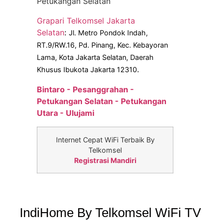
Grapari Telkomsel Jakarta
Selatan
:
Jl. Metro Pondok Indah,
RT.9/RW.16, Pd. Pinang, Kec. Kebayoran
Lama, Kota Jakarta Selatan, Daerah
.
Khusus Ibukota Jakarta 12310
Bintaro - Pesanggrahan -
Petukangan Selatan - Petukangan
Utara - Ulujami
Internet Cepat WiFi Terbaik By
Telkomsel
Registrasi Mandiri
IndiHome By Telkomsel WiFi TV