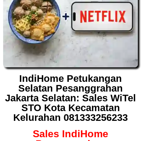
IndiHome Petukangan
Selatan Pesanggrahan
Jakarta Selatan: Sales WiTel
STO Kota Kecamatan
Kelurahan 081333256233
Sales IndiHome