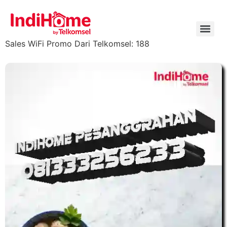
Sales WiFi Promo Dari Telkomsel: 188