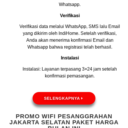
Whatsapp.
Verifikasi
Verifikasi data melalui WhatsApp, SMS lalu Email
yang dikirim oleh IndiHome. Setelah verifikasi,
Anda akan menerima konfirmasi Email dan
Whatsapp bahwa registrasi telah berhasil.
Instalasi
Instalasi: Layanan terpasang 3×24 jam setelah
konfirmasi pemasangan.
SELENGKAPNYA
PROMO WIFI PESANGGRAHAN
JAKARTA SELATAN PAKET HARGA