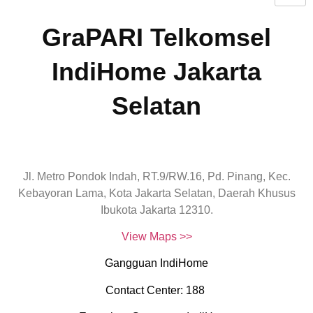
GraPARI Telkomsel
IndiHome Jakarta
Selatan
Jl. Metro Pondok Indah, RT.9/RW.16, Pd. Pinang, Kec.
Kebayoran Lama, Kota Jakarta Selatan, Daerah Khusus
Ibukota Jakarta 12310.
View Maps >>
Gangguan IndiHome
Contact Center: 188