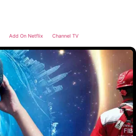
Add On Netflix
Channel TV