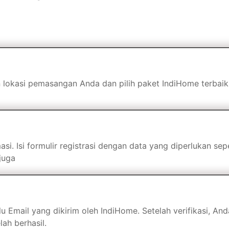
an lokasi pemasangan Anda dan pilih paket IndiHome terbaik
masi. Isi formulir registrasi dengan data yang diperlukan 
juga
alu Email yang dikirim oleh IndiHome. Setelah verifikasi, A
ah berhasil.