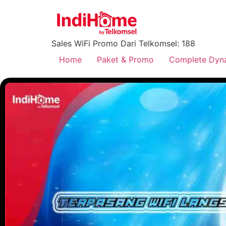
Sales WiFi Promo Dari Telkomsel: 188
Home
Paket & Promo
Complete Dyn