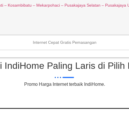
kti – Kosambibatu – Mekarpohaci – Pusakajaya Selatan – Pusakajaya U
Internet Cepat Gratis Pemasangan
 IndiHome Paling Laris di Pili
Promo Harga Internet terbaik IndiHome.