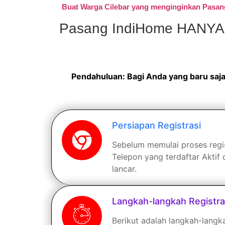
Buat Warga Cilebar yang menginginkan Pasang
Pasang IndiHome HANYA 3
Pendahuluan: Bagi Anda yang baru saja
Persiapan Registrasi
Sebelum memulai proses regis
Telepon yang terdaftar Aktif
lancar.
Langkah-langkah Registra
Berikut adalah langkah-langka