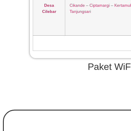
Desa
Cikande – Ciptamargi – Kertamu
Cilebar
Tanjungsari
Paket WiFi