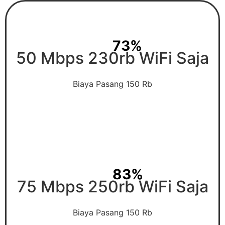
73%
50 Mbps 230rb WiFi Saja
Biaya Pasang 150 Rb
83%
75 Mbps 250rb WiFi Saja
Biaya Pasang 150 Rb