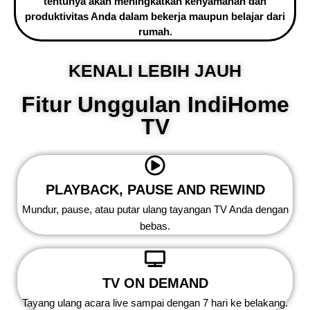
tentunya akan meningkatkan kenyamanan dan
produktivitas Anda dalam bekerja maupun belajar dari
rumah.
KENALI LEBIH JAUH
Fitur Unggulan IndiHome
TV
PLAYBACK, PAUSE AND REWIND
Mundur, pause, atau putar ulang tayangan TV Anda dengan
bebas.
TV ON DEMAND
Tayang ulang acara live sampai dengan 7 hari ke belakang.