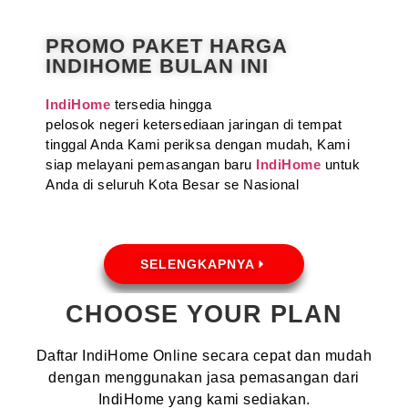
PROMO PAKET HARGA
INDIHOME BULAN INI
IndiHome
tersedia hingga
pelosok negeri ketersediaan jaringan di tempat
tinggal Anda Kami periksa dengan mudah, Kami
siap melayani pemasangan baru
IndiHome
untuk
Anda di seluruh Kota Besar se Nasional
SELENGKAPNYA
CHOOSE YOUR PLAN
Daftar IndiHome Online secara cepat dan mudah
dengan menggunakan jasa pemasangan dari
IndiHome yang kami sediakan.