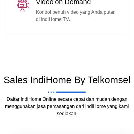
Video on Demand
Kontrol penuh video yang Anda putar
di IndiHome TV.
Sales IndiHome By Telkomsel
Daftar IndiHome Online secara cepat dan mudah dengan
menggunakan jasa pemasangan dari IndiHome yang kami
sediakan.