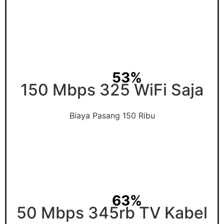
53%
150 Mbps 325 WiFi Saja
Biaya Pasang 150 Ribu
63%
50 Mbps 345rb TV Kabel