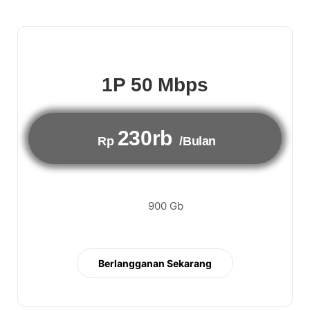
1P 50 Mbps
230rb
Rp
/Bulan
900 Gb
Berlangganan Sekarang