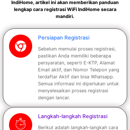
IndiHome, artikel ini akan memberikan panduan
lengkap cara registrasi WiFi IndiHome secara
mandiri.
Persiapan Registrasi
Sebelum memulai proses registrasi,
pastikan Anda memiliki beberapa
persyaratan, seperti E-KTP, Alamat
Email aktif, dan Nomor Telepon yang
terdaftar Aktif dan bisa Whatsapp.
Semua informasi ini diperlukan untuk
menyelesaikan proses registrasi
dengan lancar.
Langkah-langkah Registrasi
Berikut adalah langkah-langkah cara