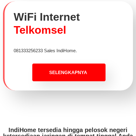
WiFi Internet
Telkomsel
081333256233 Sales IndiHome.
SELENGKAPNYA
IndiHome tersedia hingga pelosok negeri
ketersediaan jaringan di tempat tinggal Anda