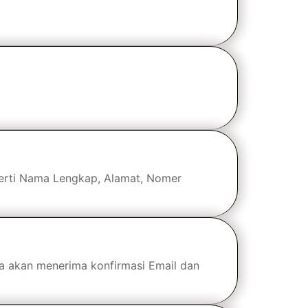
seperti Nama Lengkap, Alamat, Nomer
nda akan menerima konfirmasi Email dan