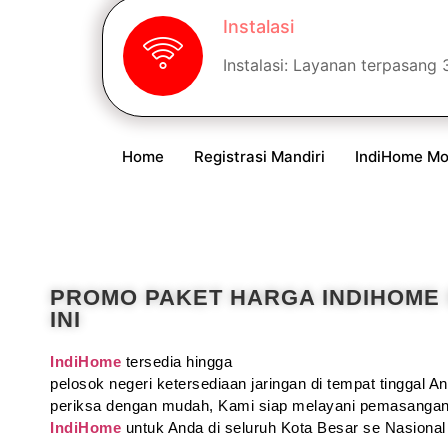
Instalasi
Instalasi: Layanan terpasang
Home
Registrasi Mandiri
IndiHome Mo
PROMO PAKET HARGA INDIHOME
INI
IndiHome
tersedia hingga
pelosok negeri ketersediaan jaringan di tempat tinggal 
periksa dengan mudah, Kami siap melayani pemasangan
IndiHome
untuk Anda di seluruh Kota Besar se Nasional