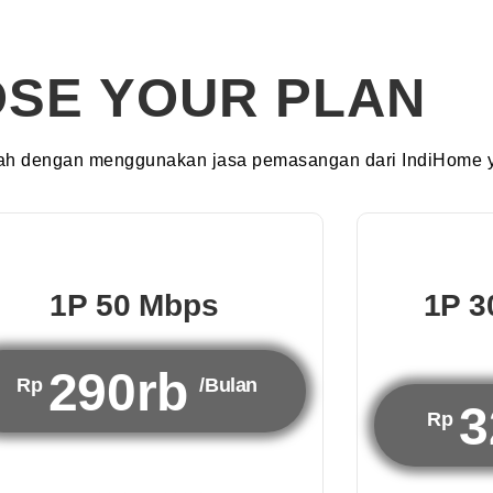
SE YOUR PLAN
dah dengan menggunakan jasa pemasangan dari IndiHome y
1P 50 Mbps
1P 3
290rb
Rp
/Bulan
3
Rp