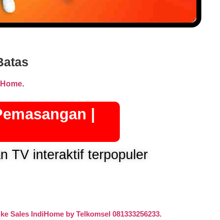
Batas
iHome
.
Pemasangan |
 TV interaktif terpopuler
ke Sales IndiHome by Telkomsel 081333256233.