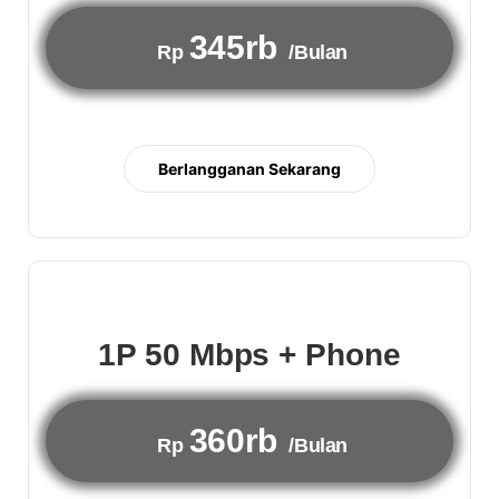
345rb
Rp
/Bulan
Berlangganan Sekarang
1P 50 Mbps + Phone
360rb
Rp
/Bulan