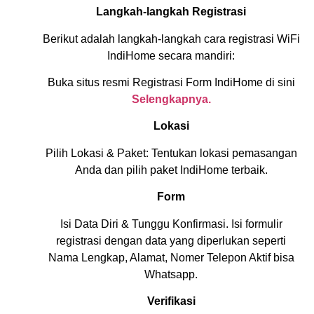
Langkah-langkah Registrasi
Berikut adalah langkah-langkah cara registrasi WiFi
IndiHome secara mandiri:
Buka situs resmi Registrasi Form IndiHome di sini
Selengkapnya.
Lokasi
Pilih Lokasi & Paket: Tentukan lokasi pemasangan
Anda dan pilih paket IndiHome terbaik.
Form
Isi Data Diri & Tunggu Konfirmasi. Isi formulir
registrasi dengan data yang diperlukan seperti
Nama Lengkap, Alamat, Nomer Telepon Aktif bisa
Whatsapp.
Verifikasi