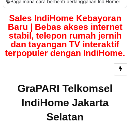
Bagaimana cara berhenti berlangganan IndiHome:
Sales IndiHome Kebayoran
Baru | Bebas akses internet
stabil, telepon rumah jernih
dan tayangan TV interaktif
terpopuler dengan IndiHome.
GraPARI Telkomsel
IndiHome Jakarta
Selatan