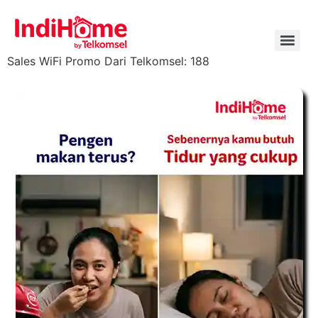
Sales WiFi Promo Dari Telkomsel: 188