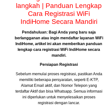
langkah | Panduan Lengkap
Cara Registrasi WiFi
IndiHome Secara Mandiri
Pendahuluan: Bagi Anda yang baru saja
berlangganan atau ingin mendaftar layanan WiFi
IndiHome, artikel ini akan memberikan panduan
lengkap cara registrasi WiFi IndiHome secara
mandiri.
Persiapan Registrasi
Sebelum memulai proses registrasi, pastikan Anda
memiliki beberapa persyaratan, seperti E-KTP,
Alamat Email aktif, dan Nomor Telepon yang
terdaftar Aktif dan bisa Whatsapp. Semua informasi
ini diperlukan untuk menyelesaikan proses
registrasi dengan lancar.