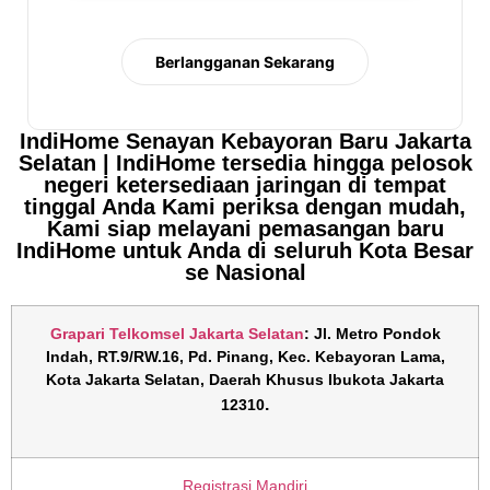
Berlangganan Sekarang
IndiHome Senayan Kebayoran Baru Jakarta
Selatan | IndiHome tersedia hingga pelosok
negeri ketersediaan jaringan di tempat
tinggal Anda Kami periksa dengan mudah,
Kami siap melayani pemasangan baru
IndiHome untuk Anda di seluruh Kota Besar
se Nasional
Grapari Telkomsel Jakarta Selatan
:
Jl. Metro Pondok
Indah, RT.9/RW.16, Pd. Pinang, Kec. Kebayoran Lama,
Kota Jakarta Selatan, Daerah Khusus Ibukota Jakarta
.
12310
Registrasi Mandiri