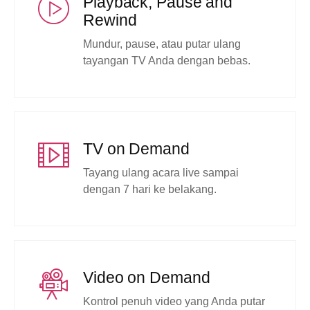
Playback, Pause and
Rewind
Mundur, pause, atau putar ulang
tayangan TV Anda dengan bebas.
TV on Demand
Tayang ulang acara live sampai
dengan 7 hari ke belakang.
Video on Demand
Kontrol penuh video yang Anda putar