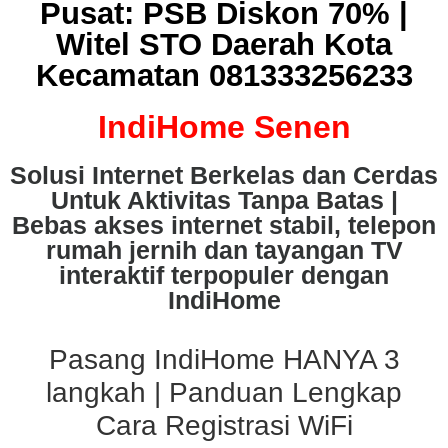
Pusat: PSB Diskon 70% |
Witel STO Daerah Kota
Kecamatan 081333256233
IndiHome Senen
Solusi Internet Berkelas dan Cerdas
Untuk Aktivitas Tanpa Batas |
Bebas akses internet stabil, telepon
rumah jernih dan tayangan TV
interaktif terpopuler dengan
IndiHome
Pasang IndiHome HANYA 3
langkah | Panduan Lengkap
Cara Registrasi WiFi