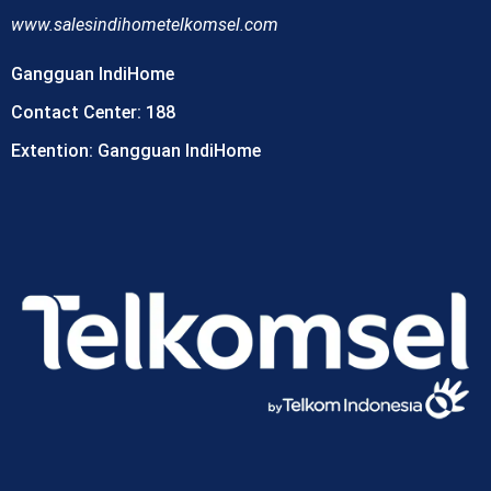
www.
salesindihometelkomsel.com
Gangguan IndiHome
Contact Center: 188
Extention: Gangguan IndiHome