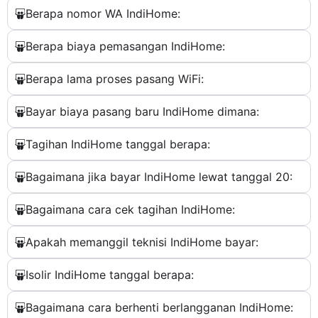
Berapa nomor WA IndiHome:
Berapa biaya pemasangan IndiHome:
Berapa lama proses pasang WiFi:
Bayar biaya pasang baru IndiHome dimana:
Tagihan IndiHome tanggal berapa:
Bagaimana jika bayar IndiHome lewat tanggal 20:
Bagaimana cara cek tagihan IndiHome:
Apakah memanggil teknisi IndiHome bayar:
Isolir IndiHome tanggal berapa:
Bagaimana cara berhenti berlangganan IndiHome: