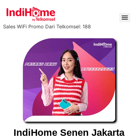
Sales WiFi Promo Dari Telkomsel: 188
IndiHome Senen Jakarta