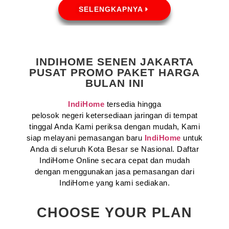
SELENGKAPNYA
INDIHOME SENEN JAKARTA
PUSAT PROMO PAKET HARGA
BULAN INI
IndiHome
tersedia hingga
pelosok negeri ketersediaan jaringan di tempat
tinggal Anda Kami periksa dengan mudah, Kami
siap melayani pemasangan baru
IndiHome
untuk
Anda di seluruh Kota Besar se Nasional. Daftar
IndiHome Online secara cepat dan mudah
dengan menggunakan jasa pemasangan dari
IndiHome yang kami sediakan.
CHOOSE YOUR PLAN