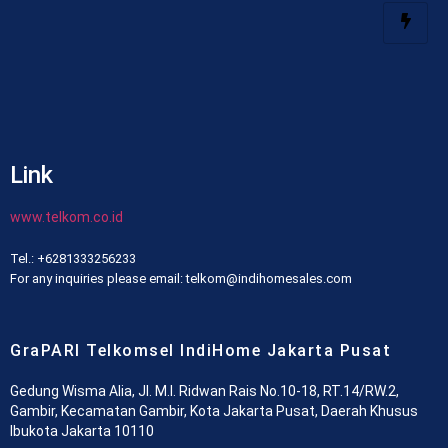
Link
www.telkom.co.id
Tel.: +6281333256233
For any inquiries please email: telkom@indihomesales.com
GraPARI Telkomsel IndiHome Jakarta Pusat
Gedung Wisma Alia, Jl. M.I. Ridwan Rais No.10-18, RT.14/RW.2,
Gambir, Kecamatan Gambir, Kota Jakarta Pusat, Daerah Khusus
Ibukota Jakarta 10110