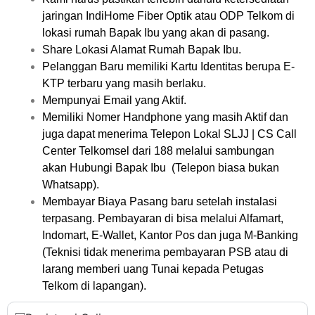
jaringan IndiHome Fiber Optik atau ODP Telkom di
lokasi rumah Bapak Ibu yang akan di pasang.
Share Lokasi Alamat Rumah Bapak Ibu.
Pelanggan Baru memiliki Kartu Identitas berupa E-
KTP terbaru yang masih berlaku.
Mempunyai Email yang Aktif.
Memiliki Nomer Handphone yang masih Aktif dan
juga dapat menerima Telepon Lokal SLJJ | CS Call
Center Telkomsel dari 188 melalui sambungan
akan Hubungi Bapak Ibu (Telepon biasa bukan
Whatsapp).
Membayar Biaya Pasang baru setelah instalasi
terpasang. Pembayaran di bisa melalui Alfamart,
Indomart, E-Wallet, Kantor Pos dan juga M-Banking
(Teknisi tidak menerima pembayaran PSB atau di
larang memberi uang Tunai kepada Petugas
Telkom di lapangan).