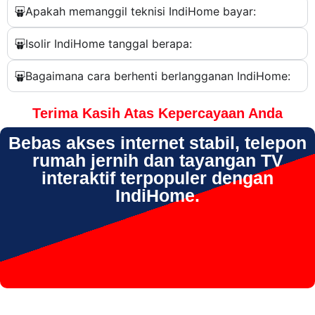
Apakah memanggil teknisi IndiHome bayar:
Isolir IndiHome tanggal berapa:
Bagaimana cara berhenti berlangganan IndiHome:
Terima Kasih Atas Kepercayaan Anda
Bebas akses internet stabil, telepon
rumah jernih dan tayangan TV
interaktif terpopuler dengan
IndiHome.