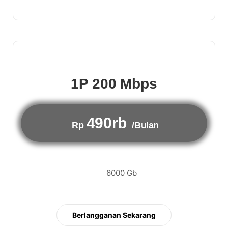
1P 200 Mbps
490rb
Rp
/Bulan
6000 Gb
Berlangganan Sekarang