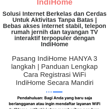
IndiHome
Solusi Internet Berkelas dan Cerdas
Untuk Aktivitas Tanpa Batas |
Bebas akses internet stabil, telepon
rumah jernih dan tayangan TV
interaktif terpopuler dengan
IndiHome
Pasang IndiHome HANYA 3
langkah | Panduan Lengkap
Cara Registrasi WiFi
IndiHome Secara Mandiri
Pendahuluan: Bagi Anda yang baru saja
berlangganan atau ingin mendaftar layanan WiFi