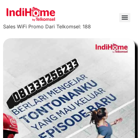
Sales WiFi Promo Dari Telkomsel: 188