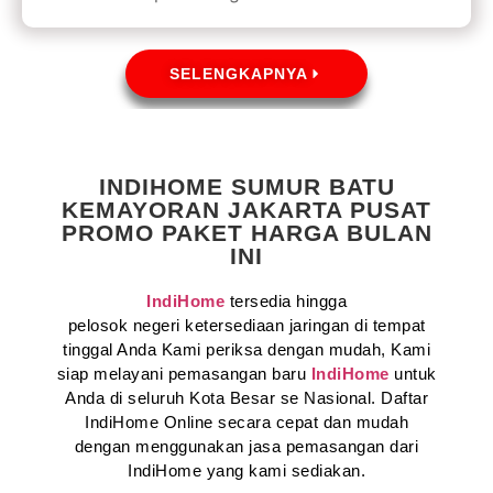
SELENGKAPNYA
INDIHOME SUMUR BATU
KEMAYORAN JAKARTA PUSAT
PROMO PAKET HARGA BULAN
INI
IndiHome
tersedia hingga
pelosok negeri ketersediaan jaringan di tempat
tinggal Anda Kami periksa dengan mudah, Kami
siap melayani pemasangan baru
IndiHome
untuk
Anda di seluruh Kota Besar se Nasional. Daftar
IndiHome Online secara cepat dan mudah
dengan menggunakan jasa pemasangan dari
IndiHome yang kami sediakan.