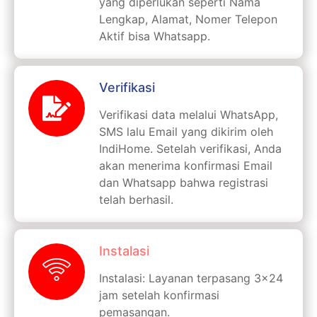
yang diperlukan seperti Nama
Lengkap, Alamat, Nomer Telepon
Aktif bisa Whatsapp.
Verifikasi
Verifikasi data melalui WhatsApp,
SMS lalu Email yang dikirim oleh
IndiHome. Setelah verifikasi, Anda
akan menerima konfirmasi Email
dan Whatsapp bahwa registrasi
telah berhasil.
Instalasi
Instalasi: Layanan terpasang 3x24
jam setelah konfirmasi
pemasangan.