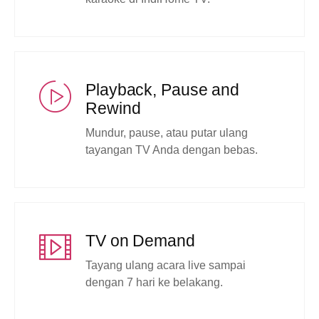
Playback, Pause and
Rewind
Mundur, pause, atau putar ulang
tayangan TV Anda dengan bebas.
TV on Demand
Tayang ulang acara live sampai
dengan 7 hari ke belakang.