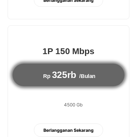
Berlangganan Sekarang
1P 150 Mbps
325rb
Rp
/Bulan
4500 Gb
Berlangganan Sekarang