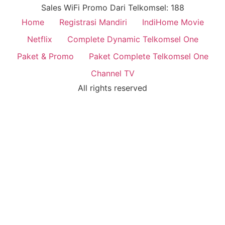
Sales WiFi Promo Dari Telkomsel: 188
Home
Registrasi Mandiri
IndiHome Movie
Netflix
Complete Dynamic Telkomsel One
Paket & Promo
Paket Complete Telkomsel One
Channel TV
All rights reserved