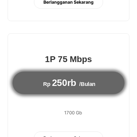
Berlangganan Sekarang
1P 75 Mbps
250rb
Rp
/Bulan
1700 Gb