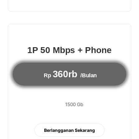
1P 50 Mbps + Phone
360rb
Rp
/Bulan
1500 Gb
Berlangganan Sekarang