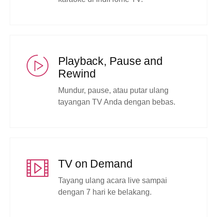
Playback, Pause and
Rewind
Mundur, pause, atau putar ulang
tayangan TV Anda dengan bebas.
TV on Demand
Tayang ulang acara live sampai
dengan 7 hari ke belakang.