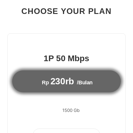
CHOOSE YOUR PLAN
1P 50 Mbps
230rb
Rp
/Bulan
1500 Gb