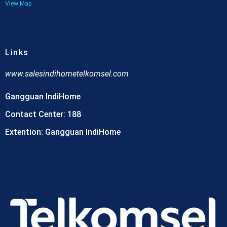
View Map
Links
www.
salesindihometelkomsel.com
Gangguan IndiHome
Contact Center: 188
Extention: Gangguan IndiHome