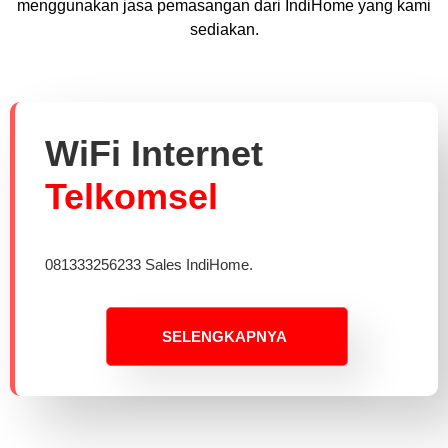
menggunakan jasa pemasangan dari IndiHome yang kami
sediakan.
WiFi Internet
Telkomsel
081333256233 Sales IndiHome.
SELENGKAPNYA