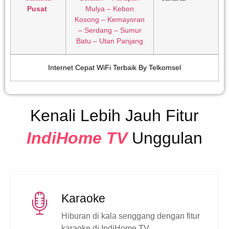
Pusat
Mulya – Kebon
Kosong – Kemayoran
– Serdang – Sumur
Batu – Utan Panjang
Internet Cepat WiFi Terbaik By Telkomsel
Kenali Lebih Jauh Fitur
IndiHome TV
Unggulan
Karaoke
Hiburan di kala senggang dengan fitur
karaoke di IndiHome TV.