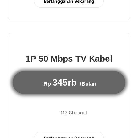
Berlangganan Sekarang
1P 50 Mbps TV Kabel
345rb
Rp
/Bulan
117 Channel