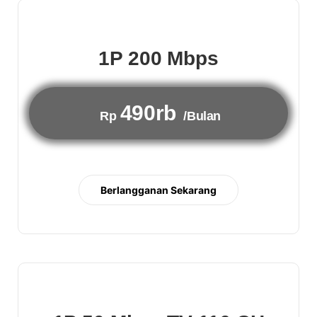
1P 200 Mbps
490rb
Rp
/Bulan
Berlangganan Sekarang