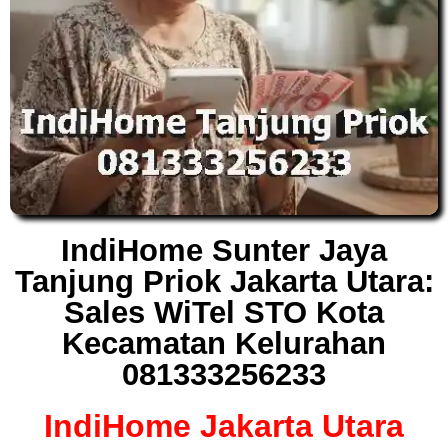
IndiHome Sunter Jaya
Tanjung Priok Jakarta Utara:
Sales WiTel STO Kota
Kecamatan Kelurahan
081333256233
IndiHome Jakarta Utara