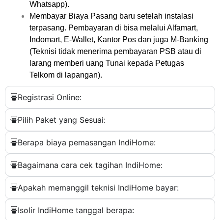
Whatsapp).
Membayar Biaya Pasang baru setelah instalasi
terpasang. Pembayaran di bisa melalui Alfamart,
Indomart, E-Wallet, Kantor Pos dan juga M-Banking
(Teknisi tidak menerima pembayaran PSB atau di
larang memberi uang Tunai kepada Petugas
Telkom di lapangan).
Registrasi Online:
Pilih Paket yang Sesuai:
Berapa biaya pemasangan IndiHome:
Bagaimana cara cek tagihan IndiHome:
Apakah memanggil teknisi IndiHome bayar:
Isolir IndiHome tanggal berapa: