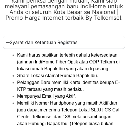
Kami periksa dengan mudah, Kami siap
melayani pemasangan baru IndiHome untuk
Anda di seluruh Kota Besar se Nasional​ |
Promo Harga Internet terbaik By Telkomsel.
Syarat dan Ketentuan Registrasi
Kami harus pastikan terlebih dahulu ketersediaan
jaringan IndiHome Fiber Optik atau ODP Telkom di
lokasi rumah Bapak Ibu yang akan di pasang.
Share Lokasi Alamat Rumah Bapak Ibu.
Pelanggan Baru memiliki Kartu Identitas berupa E-
KTP terbaru yang masih berlaku.
Mempunyai Email yang Aktif.
Memiliki Nomer Handphone yang masih Aktif dan
juga dapat menerima Telepon Lokal SLJJ | CS Call
Center Telkomsel dari 188 melalui sambungan
akan Hubungi Bapak Ibu (Telepon biasa bukan