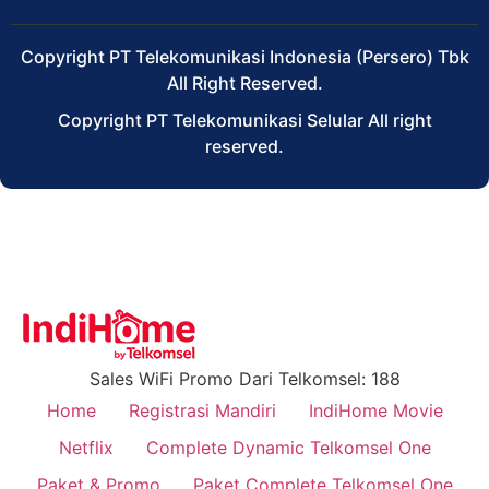
Copyright PT Telekomunikasi Indonesia (Persero) Tbk
All Right Reserved.
Copyright PT Telekomunikasi Selular All right
reserved.
Sales WiFi Promo Dari Telkomsel: 188
Home
Registrasi Mandiri
IndiHome Movie
Netflix
Complete Dynamic Telkomsel One
Paket & Promo
Paket Complete Telkomsel One