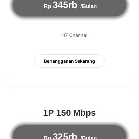
345rb
Rp
/Bulan
117 Channel
Berlangganan Sekarang
1P 150 Mbps
325rb
Rp
/Bulan