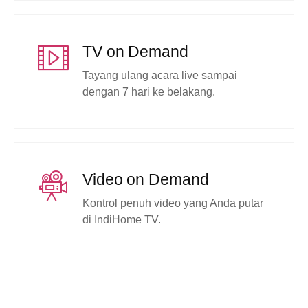
TV on Demand
Tayang ulang acara live sampai
dengan 7 hari ke belakang.
Video on Demand
Kontrol penuh video yang Anda putar
di IndiHome TV.