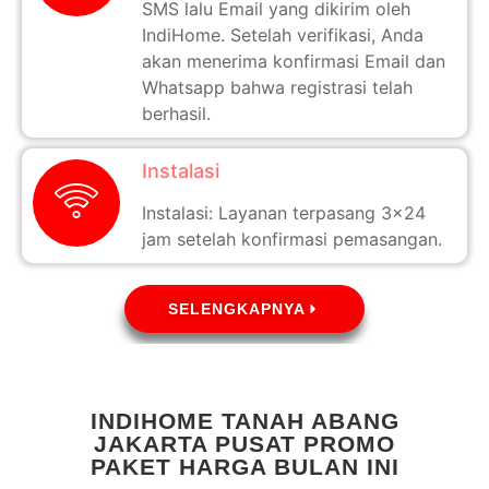
SMS lalu Email yang dikirim oleh
IndiHome. Setelah verifikasi, Anda
akan menerima konfirmasi Email dan
Whatsapp bahwa registrasi telah
berhasil.
Instalasi
Instalasi: Layanan terpasang 3x24
jam setelah konfirmasi pemasangan.
SELENGKAPNYA
INDIHOME TANAH ABANG
JAKARTA PUSAT PROMO
PAKET HARGA BULAN INI