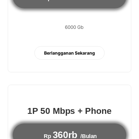
6000 Gb
Berlangganan Sekarang
1P 50 Mbps + Phone
360rb
Rp
/Bulan