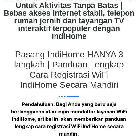
Untuk Aktivitas Tanpa Batas |
Bebas akses internet stabil, telepon
rumah jernih dan tayangan TV
interaktif terpopuler dengan
IndiHome
Pasang IndiHome HANYA 3
langkah | Panduan Lengkap
Cara Registrasi WiFi
IndiHome Secara Mandiri
Pendahuluan: Bagi Anda yang baru saja
berlangganan atau ingin mendaftar layanan WiFi
IndiHome, artikel ini akan memberikan panduan
lengkap cara registrasi WiFi IndiHome secara
mandiri.