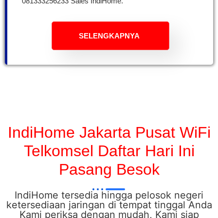
081333256233 Sales IndiHome.
SELENGKAPNYA
IndiHome Jakarta Pusat WiFi
Telkomsel Daftar Hari Ini
Pasang Besok
IndiHome tersedia hingga pelosok negeri
ketersediaan jaringan di tempat tinggal Anda
Kami periksa dengan mudah, Kami siap