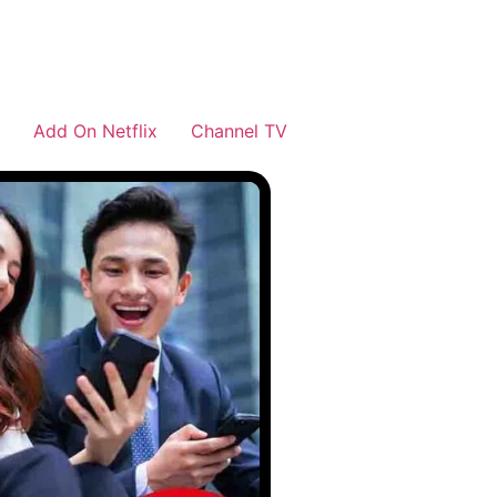
Add On Netflix
Channel TV