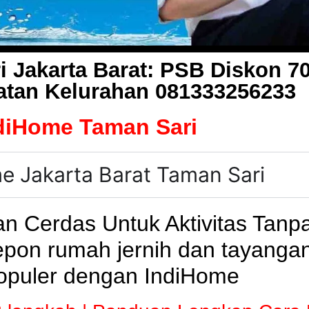
 Jakarta Barat: PSB Diskon 7
tan Kelurahan 081333256233
diHome Taman Sari
e Jakarta Barat Taman Sari
dan Cerdas Untuk Aktivitas Tanp
elepon rumah jernih dan tayangan
populer dengan IndiHome