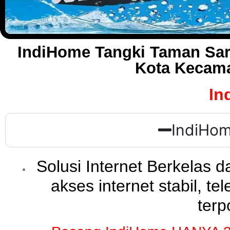
IndiHome Tangki Taman Sari
Kota Kecama
In
IndiHom
Solusi Internet Berkelas 
akses internet stabil, t
ter