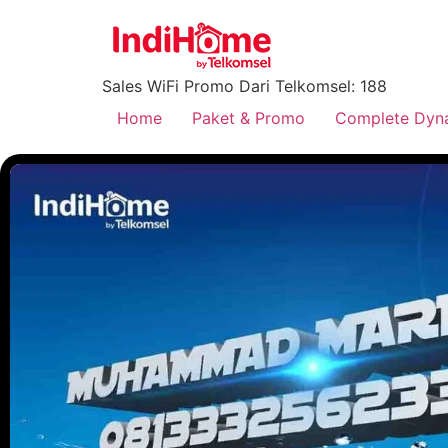
Sales WiFi Promo Dari Telkomsel: 188
Home
Paket & Promo
Complete Dyn