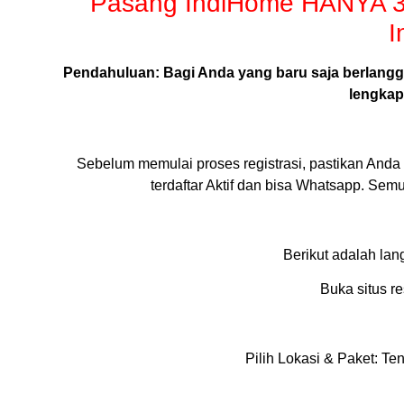
Pasang IndiHome HANYA 3 
I
Pendahuluan: Bagi Anda yang baru saja berlangga
lengkap 
Sebelum memulai proses registrasi, pastikan Anda 
terdaftar Aktif dan bisa Whatsapp. Semu
Berikut adalah lan
Buka situs r
Pilih Lokasi & Paket: Te