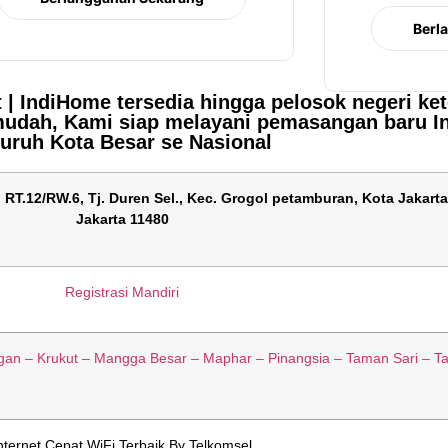
Berl
| IndiHome tersedia hingga pelosok negeri ket
mudah, Kami siap melayani pemasangan baru I
luruh Kota Besar se Nasional
6, RT.12/RW.6, Tj. Duren Sel., Kec. Grogol petamburan, Kota Jakar
Jakarta 11480
Registrasi Mandiri
an – Krukut – Mangga Besar – Maphar – Pinangsia – Taman Sari – Ta
nternet Cepat WiFi Terbaik By Telkomsel