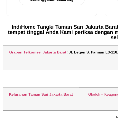
IndiHome Tangki Taman Sari Jakarta Barat 
tempat tinggal Anda Kami periksa dengan 
se
Grapari Telkomsel Jakarta Barat
: Jl. Letjen S. Parman L3-11
Kelurahan Taman Sari Jakarta Barat
Glodok – Keagung
I