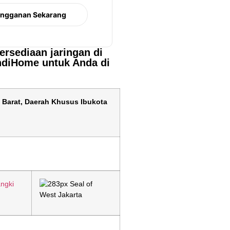
angganan Sekarang
ersediaan jaringan di
ndiHome untuk Anda di
ta Barat, Daerah Khusus Ibukota
ngki