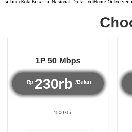
seluruh Kota Besar se Nasional. Daftar IndiHome Online s
Cho
1P 50 Mbps
230rb
Rp
/Bulan
1500 Gb