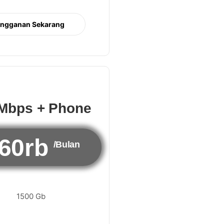
angganan Sekarang
 Mbps + Phone
60rb
/Bulan
1500 Gb