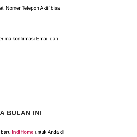
at, Nomer Telepon Aktif bisa
nerima konfirmasi Email dan
A BULAN INI
n baru
IndiHome
untuk Anda di