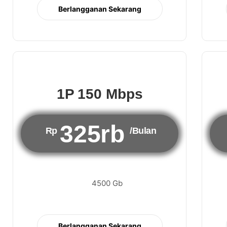
Berlangganan Sekarang
1P 150 Mbps
325rb
Rp
/Bulan
4500 Gb
Berlangganan Sekarang