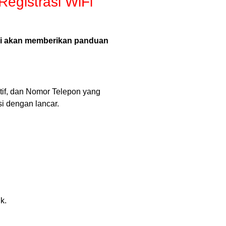
egistrasi WiFi
ini akan memberikan panduan
tif, dan Nomor Telepon yang
si dengan lancar.
k.