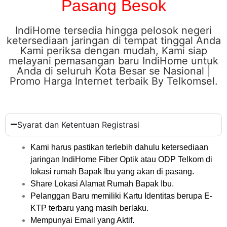
Pasang Besok
IndiHome tersedia hingga pelosok negeri
ketersediaan jaringan di tempat tinggal Anda
Kami periksa dengan mudah, Kami siap
melayani pemasangan baru IndiHome untuk
Anda di seluruh Kota Besar se Nasional​ |
Promo Harga Internet terbaik By Telkomsel.
Syarat dan Ketentuan Registrasi
Kami harus pastikan terlebih dahulu ketersediaan
jaringan IndiHome Fiber Optik atau ODP Telkom di
lokasi rumah Bapak Ibu yang akan di pasang.
Share Lokasi Alamat Rumah Bapak Ibu.
Pelanggan Baru memiliki Kartu Identitas berupa E-
KTP terbaru yang masih berlaku.
Mempunyai Email yang Aktif.