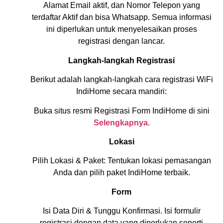
Alamat Email aktif, dan Nomor Telepon yang
terdaftar Aktif dan bisa Whatsapp. Semua informasi
ini diperlukan untuk menyelesaikan proses
registrasi dengan lancar.
Langkah-langkah Registrasi
Berikut adalah langkah-langkah cara registrasi WiFi
IndiHome secara mandiri:
Buka situs resmi Registrasi Form IndiHome di sini
Selengkapnya.
Lokasi
Pilih Lokasi & Paket: Tentukan lokasi pemasangan
Anda dan pilih paket IndiHome terbaik.
Form
Isi Data Diri & Tunggu Konfirmasi. Isi formulir
registrasi dengan data yang diperlukan seperti