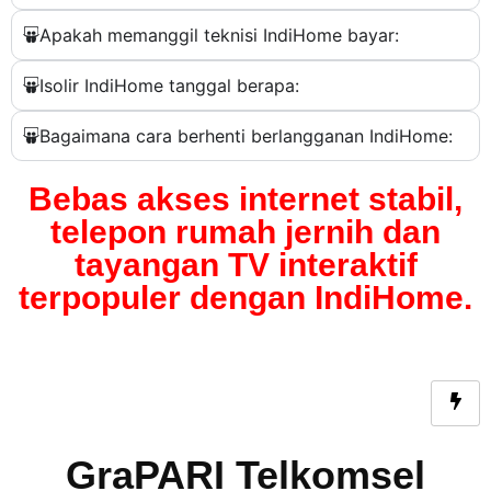
Apakah memanggil teknisi IndiHome bayar:
Isolir IndiHome tanggal berapa:
Bagaimana cara berhenti berlangganan IndiHome:
Bebas akses internet stabil,
telepon rumah jernih dan
tayangan TV interaktif
terpopuler dengan IndiHome.
IndiHome Tanjung Duren Selatan IndiHome Tanjung Duren Selatan Daftar IndiHome Tanjung Duren Selatan Info IndiHome Tanjung Duren Selatan Jakarta Barat IndiHome Tanjung
Duren Selatan Pasang IndiHome Tanjung Duren Selatan Pasang WiFi IndiHome Tanjung Duren Selatan Pemasangan IndiHome Tanjung Duren Selatan Petamburan IndiHome Tanjung
Duren Selatan Registrasi IndiHome Tanjung Duren Selatan Rumah IndiHome Tanjung Duren Selatan Sales IndiHome Tanjung Duren Selatan WA IndiHome Tanjung Duren Selatan
WhatsApp IndiHome Tanjung Duren Selatan WiFi
GraPARI Telkomsel