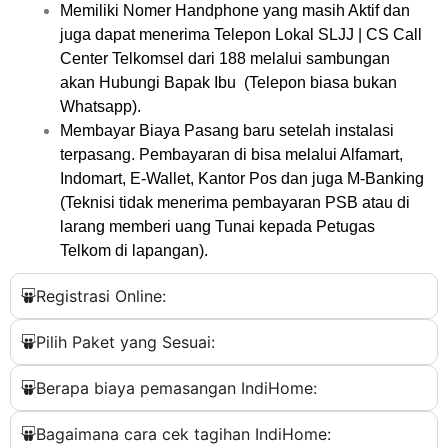
Memiliki Nomer Handphone yang masih Aktif dan
juga dapat menerima Telepon Lokal SLJJ | CS Call
Center Telkomsel dari 188 melalui sambungan
akan Hubungi Bapak Ibu (Telepon biasa bukan
Whatsapp).
Membayar Biaya Pasang baru setelah instalasi
terpasang. Pembayaran di bisa melalui Alfamart,
Indomart, E-Wallet, Kantor Pos dan juga M-Banking
(Teknisi tidak menerima pembayaran PSB atau di
larang memberi uang Tunai kepada Petugas
Telkom di lapangan).
Registrasi Online:
Pilih Paket yang Sesuai:
Berapa biaya pemasangan IndiHome:
Bagaimana cara cek tagihan IndiHome: