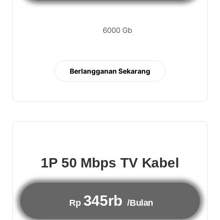
6000 Gb
Berlangganan Sekarang
1P 50 Mbps TV Kabel
345rb
Rp
/Bulan