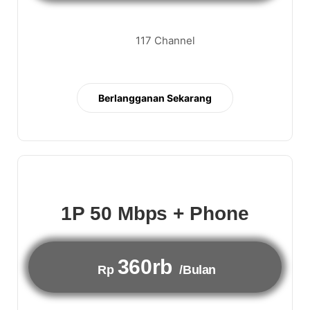
117 Channel
Berlangganan Sekarang
1P 50 Mbps + Phone
360rb
Rp
/Bulan