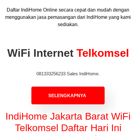
Daftar IndiHome Online secara cepat dan mudah dengan
menggunakan jasa pemasangan dari IndiHome yang kami
sediakan.
WiFi Internet
Telkomsel
081333256233 Sales IndiHome.
SELENGKAPNYA
IndiHome Jakarta Barat WiFi
Telkomsel Daftar Hari Ini