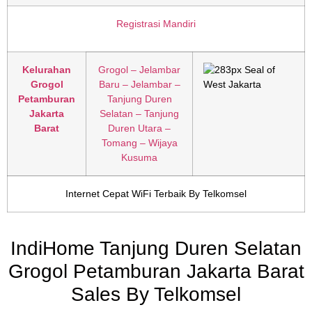
Registrasi Mandiri
Kelurahan
Grogol – Jelambar
Grogol
Baru – Jelambar –
Petamburan
Tanjung Duren
Jakarta
Selatan – Tanjung
Barat
Duren Utara –
Tomang – Wijaya
Kusuma
Internet Cepat WiFi Terbaik By Telkomsel
IndiHome Tanjung Duren Selatan
Grogol Petamburan Jakarta Barat
Sales By Telkomsel