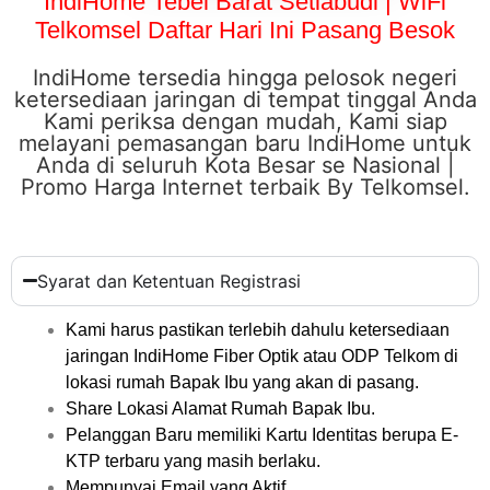
IndiHome Tebel Barat Setiabudi | WiFi
Telkomsel Daftar Hari Ini Pasang Besok
IndiHome tersedia hingga pelosok negeri
ketersediaan jaringan di tempat tinggal Anda
Kami periksa dengan mudah, Kami siap
melayani pemasangan baru IndiHome untuk
Anda di seluruh Kota Besar se Nasional​ |
Promo Harga Internet terbaik By Telkomsel.
Syarat dan Ketentuan Registrasi
Kami harus pastikan terlebih dahulu ketersediaan
jaringan IndiHome Fiber Optik atau ODP Telkom di
lokasi rumah Bapak Ibu yang akan di pasang.
Share Lokasi Alamat Rumah Bapak Ibu.
Pelanggan Baru memiliki Kartu Identitas berupa E-
KTP terbaru yang masih berlaku.
Mempunyai Email yang Aktif.