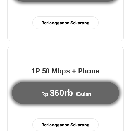
Berlangganan Sekarang
1P 50 Mbps + Phone
360rb
Rp
/Bulan
Berlangganan Sekarang