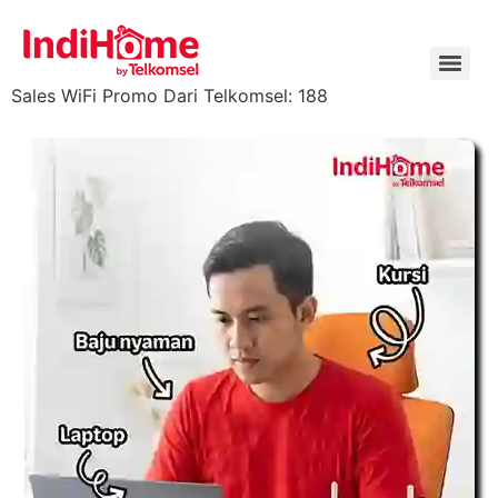
Sales WiFi Promo Dari Telkomsel: 188