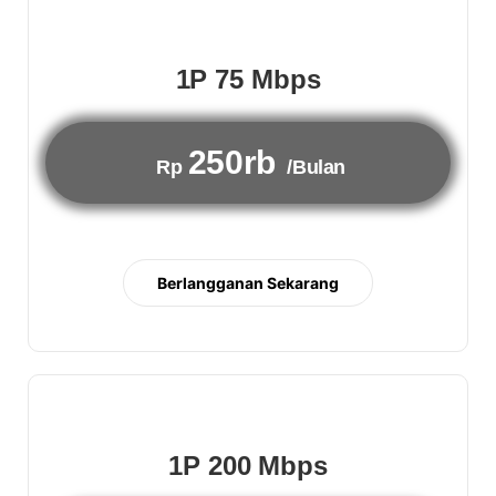
1P 75 Mbps
250rb
Rp
/Bulan
Berlangganan Sekarang
1P 200 Mbps