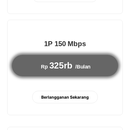
1P 150 Mbps
325rb
Rp
/Bulan
Berlangganan Sekarang