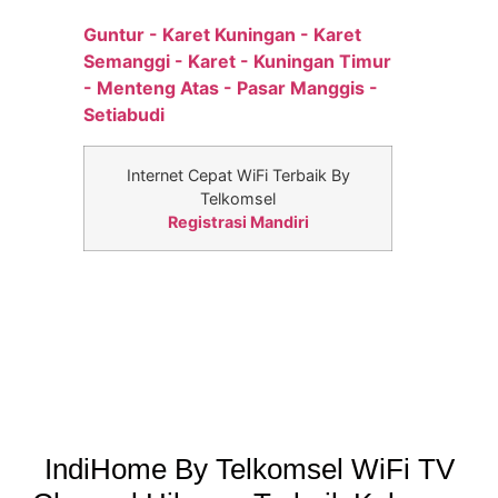
Guntur - Karet Kuningan - Karet
Semanggi - Karet - Kuningan Timur
- Menteng Atas - Pasar Manggis -
Setiabudi
Internet Cepat WiFi Terbaik By
Telkomsel
Registrasi Mandiri
IndiHome Tebel Barat IndiHome Tebel Barat Daftar
IndiHome Tebel Barat Info IndiHome Tebel Barat
Setiabudi IndiHome Tebel Barat Paket IndiHome Tebel
Barat Pasang IndiHome Tebel Barat registrasi IndiHome
Tebel Barat Sales IndiHome Tebel Barat WA IndiHome
Tebel Barat Wifi
IndiHome By Telkomsel WiFi TV