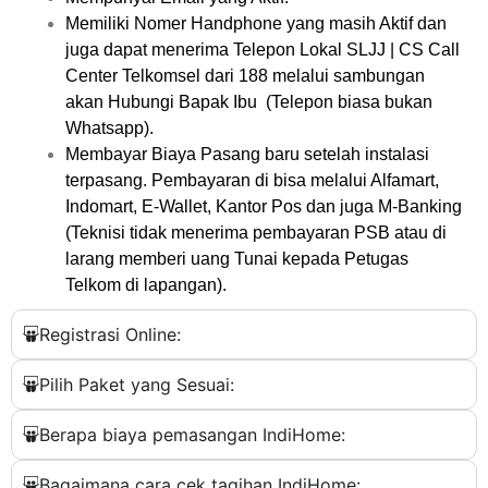
Memiliki Nomer Handphone yang masih Aktif dan
juga dapat menerima Telepon Lokal SLJJ | CS Call
Center Telkomsel dari 188 melalui sambungan
akan Hubungi Bapak Ibu (Telepon biasa bukan
Whatsapp).
Membayar Biaya Pasang baru setelah instalasi
terpasang. Pembayaran di bisa melalui Alfamart,
Indomart, E-Wallet, Kantor Pos dan juga M-Banking
(Teknisi tidak menerima pembayaran PSB atau di
larang memberi uang Tunai kepada Petugas
Telkom di lapangan).
Registrasi Online:
Pilih Paket yang Sesuai:
Berapa biaya pemasangan IndiHome:
Bagaimana cara cek tagihan IndiHome: