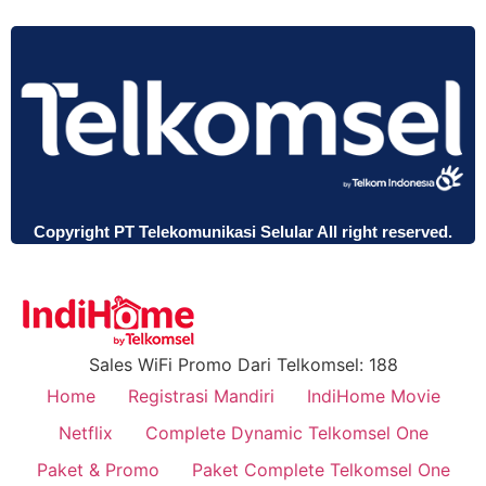
Copyright PT Telekomunikasi Selular All right reserved.
Sales WiFi Promo Dari Telkomsel: 188
Home
Registrasi Mandiri
IndiHome Movie
Netflix
Complete Dynamic Telkomsel One
Paket & Promo
Paket Complete Telkomsel One