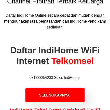
Channel Hiburan Terbaik Keluarga
Daftar IndiHome Online secara cepat dan mudah dengan
menggunakan jasa pemasangan dari IndiHome yang kami
sediakan.
Daftar IndiHome WiFi
Internet
Telkomsel
081333256233 Sales IndiHome.
SELENGKAPNYA