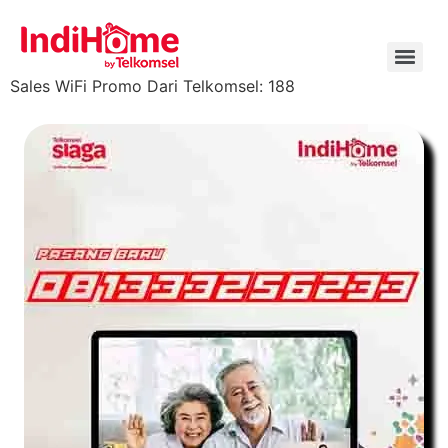
Sales WiFi Promo Dari Telkomsel: 188