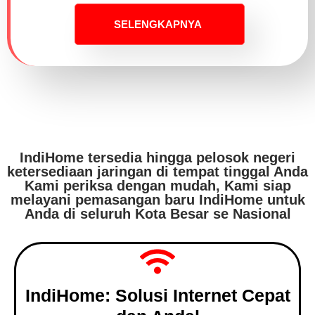
SELENGKAPNYA
IndiHome tersedia hingga pelosok negeri
ketersediaan jaringan di tempat tinggal Anda
Kami periksa dengan mudah, Kami siap
melayani pemasangan baru IndiHome untuk
Anda di seluruh Kota Besar se Nasional
IndiHome: Solusi Internet Cepat