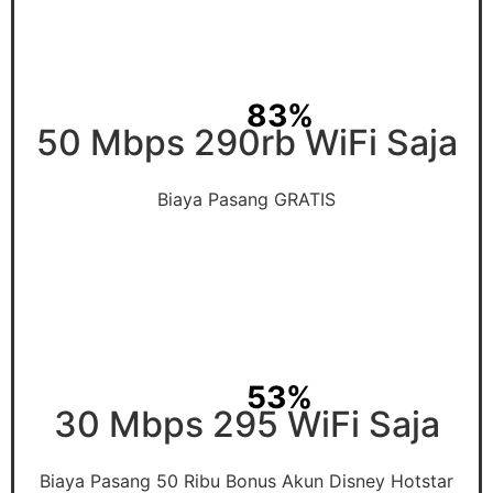
83%
50 Mbps 290rb WiFi Saja
Biaya Pasang GRATIS
53%
30 Mbps 295 WiFi Saja
Biaya Pasang 50 Ribu Bonus Akun Disney Hotstar