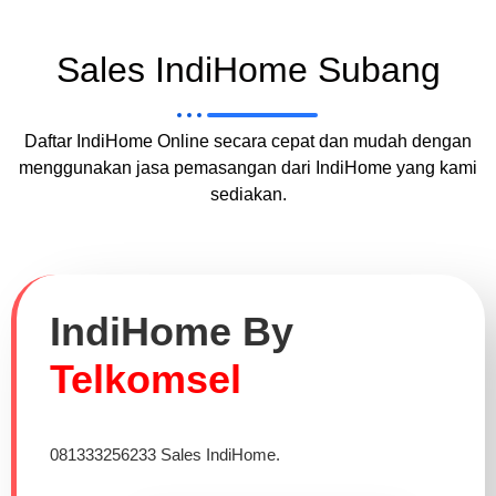
Sales IndiHome Subang
Daftar IndiHome Online secara cepat dan mudah dengan
menggunakan jasa pemasangan dari IndiHome yang kami
sediakan.
IndiHome By
Telkomsel
081333256233 Sales IndiHome.