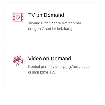
TV on Demand
Tayang ulang acara live sampai
dengan 7 hari ke belakang.
Video on Demand
Kontrol penuh video yang Anda putar
di IndiHome TV.