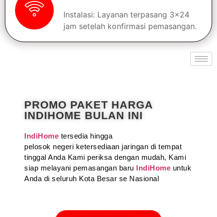
Instalasi: Layanan terpasang 3x24
jam setelah konfirmasi pemasangan.
PROMO PAKET HARGA
INDIHOME BULAN INI
IndiHome
tersedia hingga
pelosok negeri ketersediaan jaringan di tempat
tinggal Anda Kami periksa dengan mudah, Kami
siap melayani pemasangan baru
IndiHome
untuk
Anda di seluruh Kota Besar se Nasional