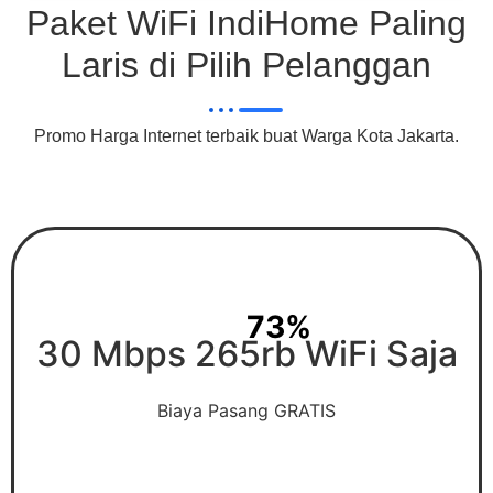
Paket WiFi IndiHome Paling
Laris di Pilih Pelanggan
Promo Harga Internet terbaik buat Warga Kota Jakarta.
73%
30 Mbps 265rb WiFi Saja
Biaya Pasang GRATIS