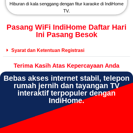
Hiburan di kala senggang dengan fitur karaoke di IndiHome
TV.
Pasang WiFi IndiHome Daftar Hari
Ini Pasang Besok
Syarat dan Ketentuan Registrasi
Terima Kasih Atas Kepercayaan Anda
Bebas akses internet stabil, telepon
rumah jernih dan tayangan TV
interaktif terpopuler dengan
IndiHome.