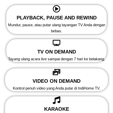
PLAYBACK, PAUSE AND REWIND
Mundur, pause, atau putar ulang tayangan TV Anda dengan
bebas.
TV ON DEMAND
Tayang ulang acara live sampai dengan 7 hari ke belakang.
VIDEO ON DEMAND
Kontrol penuh video yang Anda putar di IndiHome TV.
KARAOKE