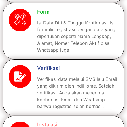
Form
Isi Data Diri & Tunggu Konfirmasi. Isi
formulir registrasi dengan data yang
diperlukan seperti Nama Lengkap,
Alamat, Nomer Telepon Aktif bisa
Whatsapp juga
Verifikasi
Verifikasi data melalui SMS lalu Email
yang dikirim oleh IndiHome. Setelah
verifikasi, Anda akan menerima
konfirmasi Email dan Whatsapp
bahwa registrasi telah berhasil.
Instalasi