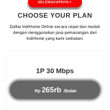
SELENGKAPNYA
CHOOSE YOUR PLAN
Daftar IndiHome Online secara cepat dan mudah
dengan menggunakan jasa pemasangan dari
IndiHome yang kami sediakan.
1P 30 Mbps
265rb
Rp
/Bulan