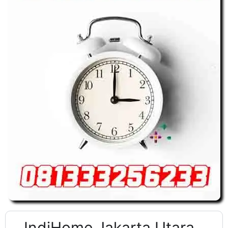
IndiHome Jakarta Utara