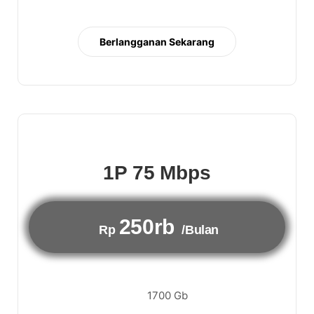
Berlangganan Sekarang
1P 75 Mbps
250rb
Rp
/Bulan
1700 Gb