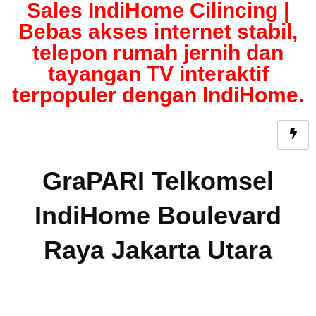
Sales IndiHome Cilincing |
Bebas akses internet stabil,
telepon rumah jernih dan
tayangan TV interaktif
terpopuler dengan IndiHome.
GraPARI Telkomsel
IndiHome Boulevard
Raya Jakarta Utara