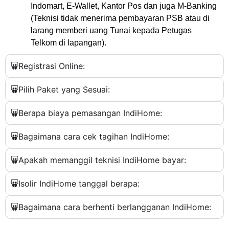
Indomart, E-Wallet, Kantor Pos dan juga M-Banking
(Teknisi tidak menerima pembayaran PSB atau di
larang memberi uang Tunai kepada Petugas
Telkom di lapangan).
Registrasi Online:
Pilih Paket yang Sesuai:
Berapa biaya pemasangan IndiHome:
Bagaimana cara cek tagihan IndiHome:
Apakah memanggil teknisi IndiHome bayar:
Isolir IndiHome tanggal berapa:
Bagaimana cara berhenti berlangganan IndiHome: