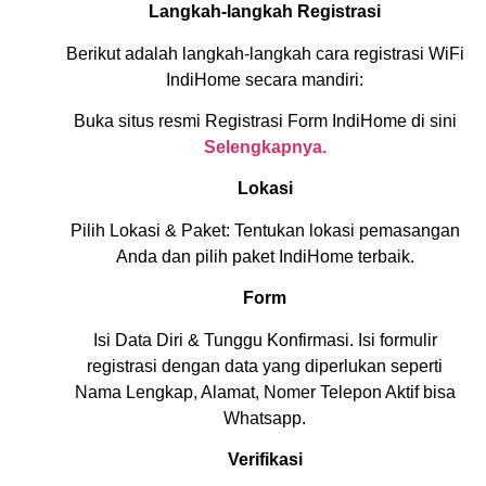
Langkah-langkah Registrasi
Berikut adalah langkah-langkah cara registrasi WiFi
IndiHome secara mandiri:
Buka situs resmi Registrasi Form IndiHome di sini
Selengkapnya.
Lokasi
Pilih Lokasi & Paket: Tentukan lokasi pemasangan
Anda dan pilih paket IndiHome terbaik.
Form
Isi Data Diri & Tunggu Konfirmasi. Isi formulir
registrasi dengan data yang diperlukan seperti
Nama Lengkap, Alamat, Nomer Telepon Aktif bisa
Whatsapp.
Verifikasi