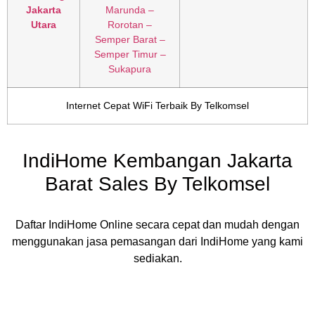
Jakarta
Marunda –
Utara
Rorotan –
Semper Barat –
Semper Timur –
Sukapura
Internet Cepat WiFi Terbaik By Telkomsel
IndiHome Kembangan Jakarta
Barat Sales By Telkomsel
Daftar IndiHome Online secara cepat dan mudah dengan
menggunakan jasa pemasangan dari IndiHome yang kami
sediakan.