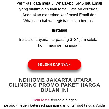
Verifikasi data melalui WhatsApp, SMS lalu Email
yang dikirim oleh IndiHome. Setelah verifikasi,
Anda akan menerima konfirmasi Email dan
Whatsapp bahwa registrasi telah berhasil.
Instalasi
Instalasi: Layanan terpasang 3×24 jam setelah
konfirmasi pemasangan.
SELENGKAPNYA
INDIHOME JAKARTA UTARA
CILINCING PROMO PAKET HARGA
BULAN INI
IndiHome
tersedia hingga
pelosok negeri ketersediaan jaringan di tempat tinggal Anda