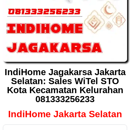
IndiHome Jagakarsa Jakarta
Selatan: Sales WiTel STO
Kota Kecamatan Kelurahan
081333256233
IndiHome Jakarta Selatan