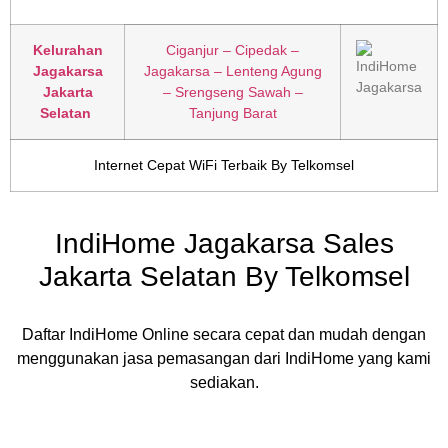
Kelurahan
Ciganjur – Cipedak –
Jagakarsa
Jagakarsa – Lenteng Agung
Jakarta
– Srengseng Sawah –
Selatan
Tanjung Barat
Internet Cepat WiFi Terbaik By Telkomsel
IndiHome Jagakarsa Sales
Jakarta Selatan By Telkomsel
Daftar IndiHome Online secara cepat dan mudah dengan
menggunakan jasa pemasangan dari IndiHome yang kami
sediakan.