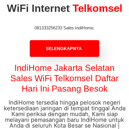
WiFi Internet
Telkomsel
081333256233 Sales IndiHome.
SELENGKAPNYA
IndiHome Jakarta Selatan
Sales WiFi Telkomsel Daftar
Hari Ini Pasang Besok
IndiHome tersedia hingga pelosok negeri
ketersediaan jaringan di tempat tinggal Anda
Kami periksa dengan mudah, Kami siap
melayani pemasangan baru IndiHome untuk
Anda di seluruh Kota Besar se Nasional​ |