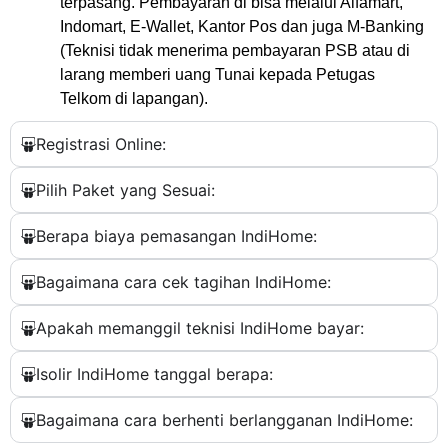
terpasang. Pembayaran di bisa melalui Alfamart,
Indomart, E-Wallet, Kantor Pos dan juga M-Banking
(Teknisi tidak menerima pembayaran PSB atau di
larang memberi uang Tunai kepada Petugas
Telkom di lapangan).
Registrasi Online:
Pilih Paket yang Sesuai:
Berapa biaya pemasangan IndiHome:
Bagaimana cara cek tagihan IndiHome:
Apakah memanggil teknisi IndiHome bayar:
Isolir IndiHome tanggal berapa:
Bagaimana cara berhenti berlangganan IndiHome: