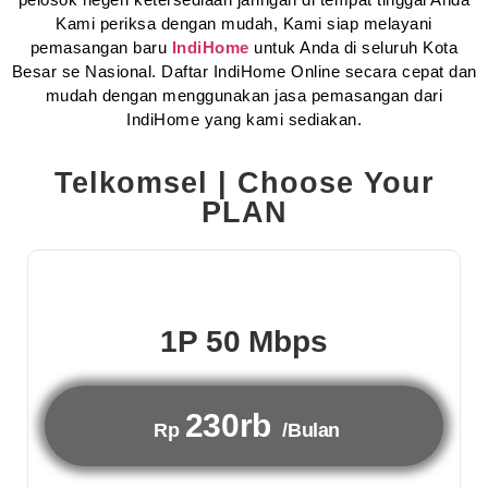
Kami periksa dengan mudah, Kami siap melayani
pemasangan baru
IndiHome
untuk Anda di seluruh Kota
Besar se Nasional. Daftar IndiHome Online secara cepat dan
mudah dengan menggunakan jasa pemasangan dari
IndiHome yang kami sediakan.
Telkomsel | Choose Your
PLAN
1P 50 Mbps
230rb
Rp
/Bulan