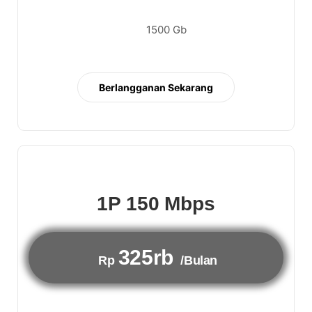
1500 Gb
Berlangganan Sekarang
1P 150 Mbps
325rb
Rp
/Bulan