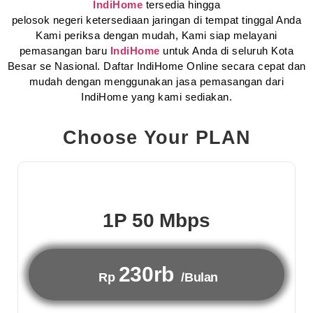
IndiHome
tersedia hingga
pelosok negeri ketersediaan jaringan di tempat tinggal Anda
Kami periksa dengan mudah, Kami siap melayani
pemasangan baru
IndiHome
untuk Anda di seluruh Kota
Besar se Nasional. Daftar IndiHome Online secara cepat dan
mudah dengan menggunakan jasa pemasangan dari
IndiHome yang kami sediakan.
Choose Your PLAN
1P 50 Mbps
230rb
Rp
/Bulan