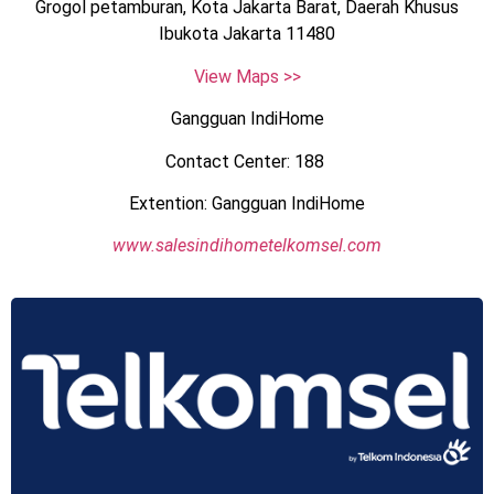
Grogol petamburan, Kota Jakarta Barat, Daerah Khusus
Ibukota Jakarta 11480
View Maps >>
Gangguan IndiHome
Contact Center: 188
Extention: Gangguan IndiHome
www.
salesindihometelkomsel.com