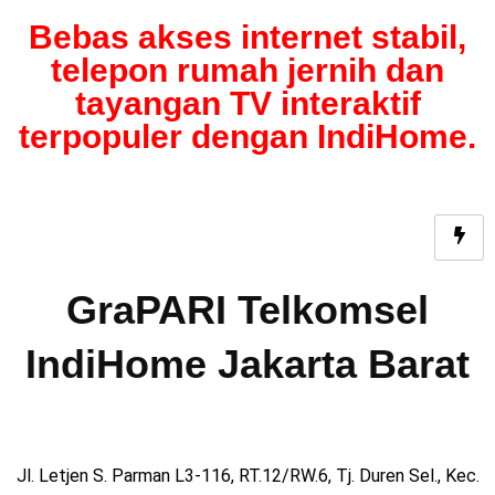
Bebas akses internet stabil,
telepon rumah jernih dan
tayangan TV interaktif
terpopuler dengan IndiHome.
IndiHome Taman Sari IndiHome Taman Sari Daftar IndiHome Taman Sari Jakarta Barat IndiHome Taman Sari Info IndiHome Taman Sari Pasang IndiHome Taman Sari Pasang WiFi
IndiHome Taman Sari Pemasangan IndiHome Taman Sari Petamburan IndiHome Taman Sari Registrasi IndiHome Taman Sari Rumah IndiHome Taman Sari Sales IndiHome Taman Sari
WA IndiHome Taman Sari WhatsApp IndiHome Taman Sari WiFi
GraPARI Telkomsel
IndiHome Jakarta Barat
Jl. Letjen S. Parman L3-116, RT.12/RW.6, Tj. Duren Sel., Kec.