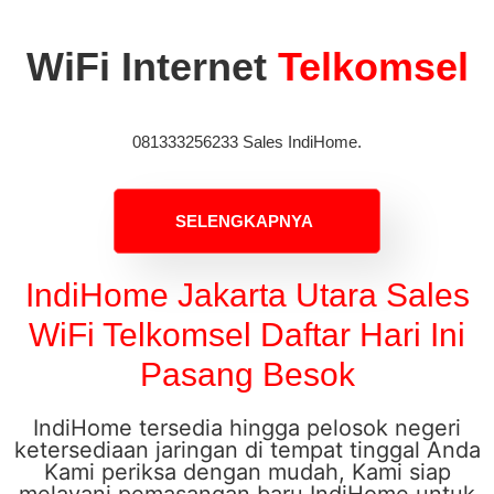
WiFi Internet
Telkomsel
081333256233 Sales IndiHome.
SELENGKAPNYA
IndiHome Jakarta Utara Sales
WiFi Telkomsel Daftar Hari Ini
Pasang Besok
IndiHome tersedia hingga pelosok negeri
ketersediaan jaringan di tempat tinggal Anda
Kami periksa dengan mudah, Kami siap
melayani pemasangan baru IndiHome untuk