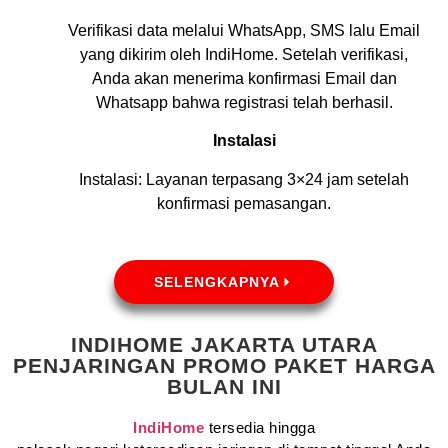
Verifikasi data melalui WhatsApp, SMS lalu Email
yang dikirim oleh IndiHome. Setelah verifikasi,
Anda akan menerima konfirmasi Email dan
Whatsapp bahwa registrasi telah berhasil.
Instalasi
Instalasi: Layanan terpasang 3×24 jam setelah
konfirmasi pemasangan.
SELENGKAPNYA
INDIHOME JAKARTA UTARA
PENJARINGAN PROMO PAKET HARGA
BULAN INI
IndiHome
tersedia hingga