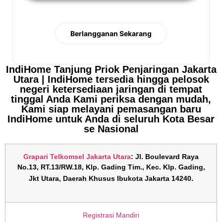
Berlangganan Sekarang
IndiHome Tanjung Priok Penjaringan Jakarta
Utara | IndiHome tersedia hingga pelosok
negeri ketersediaan jaringan di tempat
tinggal Anda Kami periksa dengan mudah,
Kami siap melayani pemasangan baru
IndiHome untuk Anda di seluruh Kota Besar
se Nasional
Grapari Telkomsel Jakarta Utara
:
Jl. Boulevard Raya
No.13, RT.13/RW.18, Klp. Gading Tim., Kec. Klp. Gading,
.
Jkt Utara, Daerah Khusus Ibukota Jakarta 14240
Registrasi Mandiri