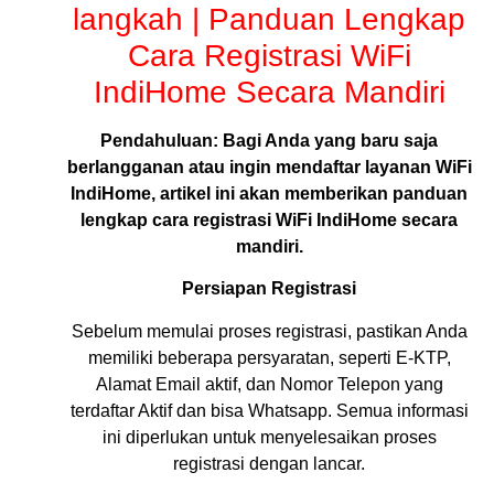
langkah | Panduan Lengkap
Cara Registrasi WiFi
IndiHome Secara Mandiri
Pendahuluan: Bagi Anda yang baru saja
berlangganan atau ingin mendaftar layanan WiFi
IndiHome, artikel ini akan memberikan panduan
lengkap cara registrasi WiFi IndiHome secara
mandiri.
Persiapan Registrasi
Sebelum memulai proses registrasi, pastikan Anda
memiliki beberapa persyaratan, seperti E-KTP,
Alamat Email aktif, dan Nomor Telepon yang
terdaftar Aktif dan bisa Whatsapp. Semua informasi
ini diperlukan untuk menyelesaikan proses
registrasi dengan lancar.