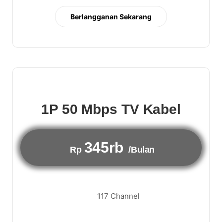
Berlangganan Sekarang
1P 50 Mbps TV Kabel
345rb
Rp
/Bulan
117 Channel