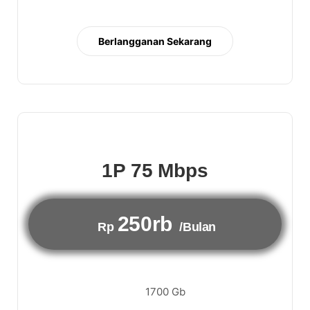
Berlangganan Sekarang
1P 75 Mbps
250rb
Rp
/Bulan
1700 Gb