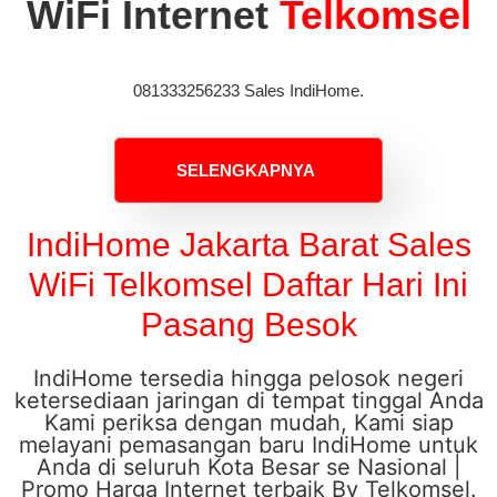
WiFi Internet
Telkomsel
081333256233 Sales IndiHome.
SELENGKAPNYA
IndiHome Jakarta Barat Sales
WiFi Telkomsel Daftar Hari Ini
Pasang Besok
IndiHome tersedia hingga pelosok negeri
ketersediaan jaringan di tempat tinggal Anda
Kami periksa dengan mudah, Kami siap
melayani pemasangan baru IndiHome untuk
Anda di seluruh Kota Besar se Nasional​ |
Promo Harga Internet terbaik By Telkomsel.