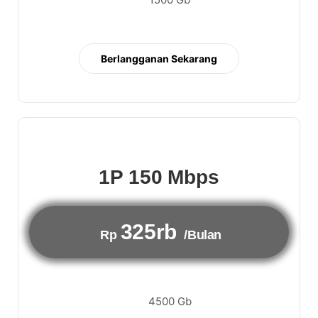
Berlangganan Sekarang
1P 150 Mbps
325rb
Rp
/Bulan
4500 Gb