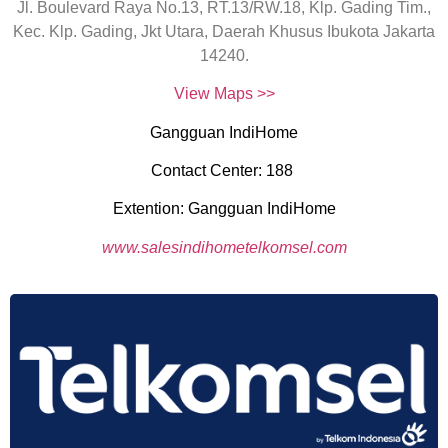
Jl. Boulevard Raya No.13, RT.13/RW.18, Klp. Gading Tim.,
Kec. Klp. Gading, Jkt Utara, Daerah Khusus Ibukota Jakarta
14240.
View Maps >>
Gangguan IndiHome
Contact Center: 188
Extention: Gangguan IndiHome
www.
salesindihometelkomsel.com