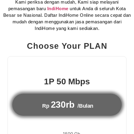
Kami periksa dengan mudah, Kami siap melayani
pemasangan baru
IndiHome
untuk Anda di seluruh Kota
Besar se Nasional. Daftar IndiHome Online secara cepat dan
mudah dengan menggunakan jasa pemasangan dari
IndiHome yang kami sediakan.
Choose Your PLAN
1P 50 Mbps
230rb
Rp
/Bulan
1500 Gb