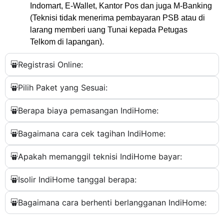
Indomart, E-Wallet, Kantor Pos dan juga M-Banking
(Teknisi tidak menerima pembayaran PSB atau di
larang memberi uang Tunai kepada Petugas
Telkom di lapangan).
Registrasi Online:
Pilih Paket yang Sesuai:
Berapa biaya pemasangan IndiHome:
Bagaimana cara cek tagihan IndiHome:
Apakah memanggil teknisi IndiHome bayar:
Isolir IndiHome tanggal berapa:
Bagaimana cara berhenti berlangganan IndiHome: