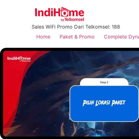
Sales WiFi Promo Dari Telkomsel: 188
Home
Paket & Promo
Complete Dyn