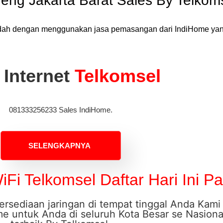
ng Jakarta Barat Sales By Telkom
udah dengan menggunakan jasa pemasangan dari IndiHome yan
 Internet
Telkomsel
081333256233 Sales IndiHome.
SELENGKAPNYA
iFi Telkomsel Daftar Hari Ini 
ersediaan jaringan di tempat tinggal Anda Kam
 untuk Anda di seluruh Kota Besar se Nasional