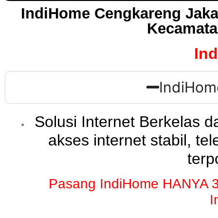
IndiHome Cengkareng Jakar
Kecamata
In
IndiHom
Solusi Internet Berkelas 
akses internet stabil, t
ter
Pasang IndiHome HANYA 3 
I