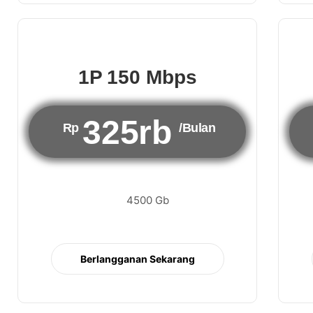
1P 150 Mbps
325rb
Rp
/Bulan
4500 Gb
Berlangganan Sekarang