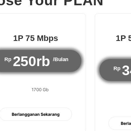
ose Your PLAN
1P 75 Mbps
1P 
250rb
Rp
/Bulan
3
Rp
1700 Gb
Berlangganan Sekarang
Berl