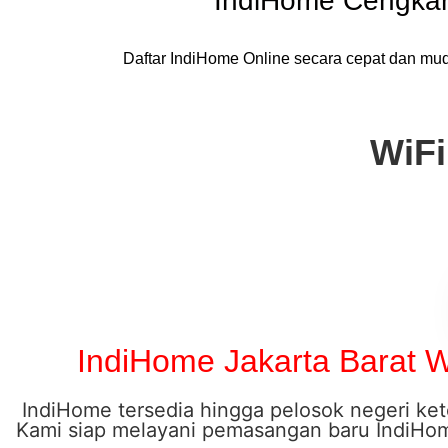
IndiHome Cengkare
Daftar IndiHome Online secara cepat dan m
WiFi
IndiHome Jakarta Barat W
IndiHome tersedia hingga pelosok negeri ket
Kami siap melayani pemasangan baru IndiHome