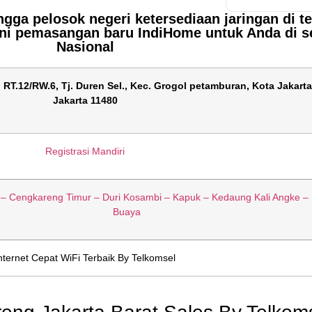
gga pelosok negeri ketersediaan jaringan di t
ni pemasangan baru IndiHome untuk Anda di se
Nasional
6, RT.12/RW.6, Tj. Duren Sel., Kec. Grogol petamburan, Kota Jakar
Jakarta 11480
Registrasi Mandiri
– Cengkareng Timur – Duri Kosambi – Kapuk – Kedaung Kali Angke –
Buaya
nternet Cepat WiFi Terbaik By Telkomsel