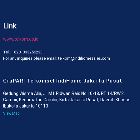
Link
www.telkom.co.id
Tel.: +6281333256233
For any inquiries please email: telkom@indihomesales.com
GraPARI Telkomsel IndiHome Jakarta Pusat
Gedung Wisma Alia, Jl. M.I. Ridwan Rais No.10-18, RT.14/RW.2,
Gambir, Kecamatan Gambir, Kota Jakarta Pusat, Daerah Khusus
Ibukota Jakarta 10110
View Map