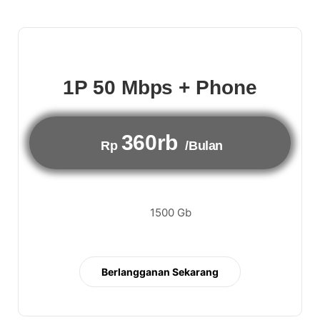
1P 50 Mbps + Phone
360rb
Rp
/Bulan
1500 Gb
Berlangganan Sekarang