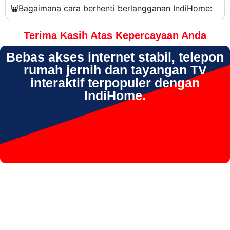
Bagaimana cara berhenti berlangganan IndiHome:
Terima Kasih Atas Kepercayaan Anda
Bebas akses internet stabil, telepon
rumah jernih dan tayangan TV
interaktif terpopuler dengan
IndiHome.