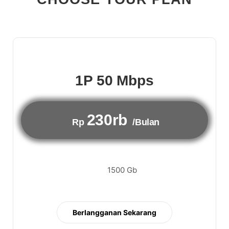
1P 50 Mbps
230rb
Rp
/Bulan
1500 Gb
Berlangganan Sekarang