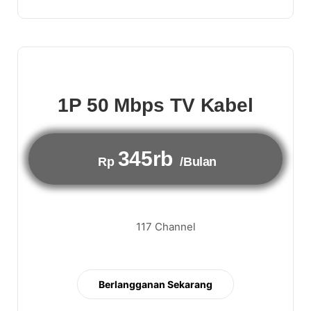
1P 50 Mbps TV Kabel
345rb
Rp
/Bulan
117 Channel
Berlangganan Sekarang