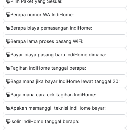
Pilih Paket yang Sesuai:
Berapa nomor WA IndiHome:
Berapa biaya pemasangan IndiHome:
Berapa lama proses pasang WiFi:
Bayar biaya pasang baru IndiHome dimana:
Tagihan IndiHome tanggal berapa:
Bagaimana jika bayar IndiHome lewat tanggal 20:
Bagaimana cara cek tagihan IndiHome:
Apakah memanggil teknisi IndiHome bayar:
Isolir IndiHome tanggal berapa: