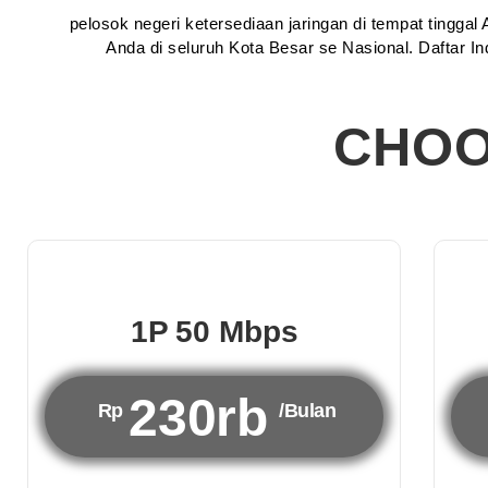
pelosok negeri ketersediaan jaringan di tempat ting
Anda di seluruh Kota Besar se Nasional. Daftar
CHOO
1P 50 Mbps
230rb
Rp
/Bulan