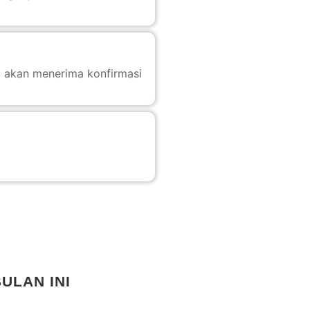
da akan menerima konfirmasi
ULAN INI