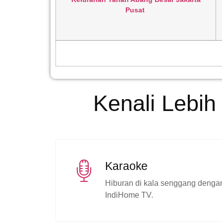
Pusat
Kenali Lebih
Karaoke
Hiburan di kala senggang dengan 
IndiHome TV.