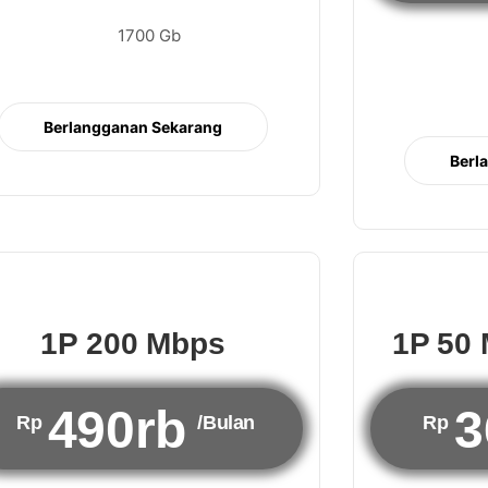
1700 Gb
Berlangganan Sekarang
Berl
1P 200 Mbps
1P 50
490rb
3
Rp
/Bulan
Rp