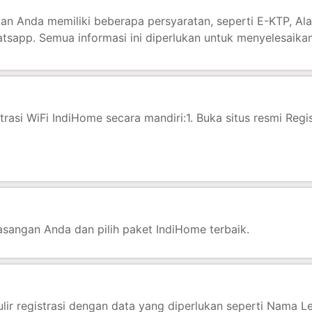
kan Anda memiliki beberapa persyaratan, seperti E-KTP, Al
atsapp. Semua informasi ini diperlukan untuk menyelesaikan
trasi WiFi IndiHome secara mandiri:1. Buka situs resmi Regi
masangan Anda dan pilih paket IndiHome terbaik.
rmulir registrasi dengan data yang diperlukan seperti Nama