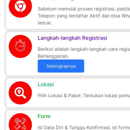
Sebelum memulai proses registrasi, pasti
Telepon yang terdaftar Aktif dan bisa Wh
lancar.
Langkah-langkah Registrasi
Berikut adalah langkah-langkah cara regis
Berlangganan.
Selengkapnya
Lokasi
Pilih Lokasi & Paket: Tentukan lokasi pe
Form
Isi Data Diri & Tunggu Konfirmasi. Isi fo