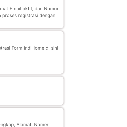
amat Email aktif, dan Nomor
 proses registrasi dengan
strasi Form IndiHome di sini
 Lengkap, Alamat, Nomer