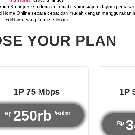
gal Anda Kami periksa dengan mudah, Kami siap melayani pemasa
 IndiHome Online secara cepat dan mudah dengan menggunakan 
IndiHome yang kami sediakan.
SE YOUR PLAN
1P 75 Mbps
1P 
250rb
Rp
/Bulan
3
Rp