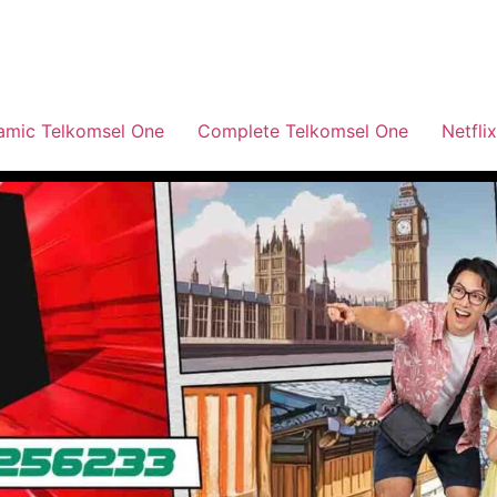
amic Telkomsel One
Complete Telkomsel One
Netflix