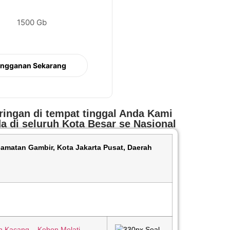
1500 Gb
angganan Sekarang
ringan di tempat tinggal Anda Kami
 di seluruh Kota Besar se Nasional
camatan Gambir, Kota Jakarta Pusat, Daerah
n Kacang – Kebon Melati –