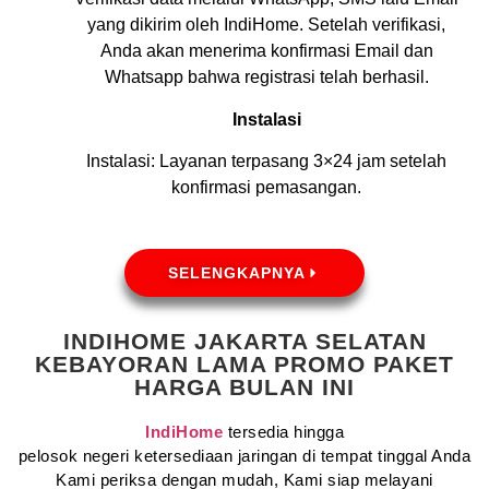
yang dikirim oleh IndiHome. Setelah verifikasi,
Anda akan menerima konfirmasi Email dan
Whatsapp bahwa registrasi telah berhasil.
Instalasi
Instalasi: Layanan terpasang 3×24 jam setelah
konfirmasi pemasangan.
SELENGKAPNYA
INDIHOME JAKARTA SELATAN
KEBAYORAN LAMA PROMO PAKET
HARGA BULAN INI
IndiHome
tersedia hingga
pelosok negeri ketersediaan jaringan di tempat tinggal Anda
Kami periksa dengan mudah, Kami siap melayani