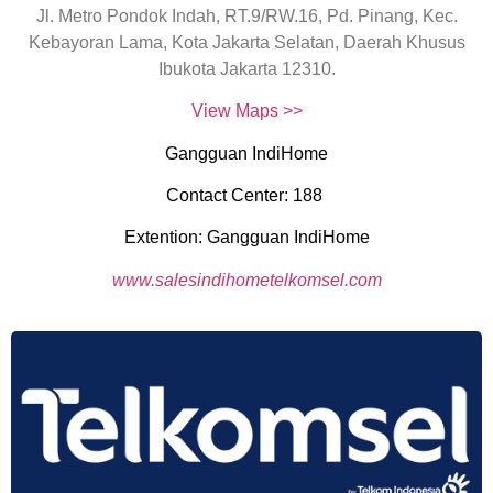
Jl. Metro Pondok Indah, RT.9/RW.16, Pd. Pinang, Kec.
Kebayoran Lama, Kota Jakarta Selatan, Daerah Khusus
Ibukota Jakarta 12310.
View Maps >>
Gangguan IndiHome
Contact Center: 188
Extention: Gangguan IndiHome
www.
salesindihometelkomsel.com