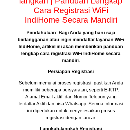
langkah | Panduan Lengkap
Cara Registrasi WiFi
IndiHome Secara Mandiri
Pendahuluan: Bagi Anda yang baru saja
berlangganan atau ingin mendaftar layanan WiFi
IndiHome, artikel ini akan memberikan panduan
lengkap cara registrasi WiFi IndiHome secara
mandiri.
Persiapan Registrasi
Sebelum memulai proses registrasi, pastikan Anda
memiliki beberapa persyaratan, seperti E-KTP,
Alamat Email aktif, dan Nomor Telepon yang
terdaftar Aktif dan bisa Whatsapp. Semua informasi
ini diperlukan untuk menyelesaikan proses
registrasi dengan lancar.
Langkah-langkah Registrasi