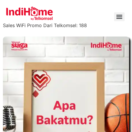
Sales WiFi Promo Dari Telkomsel: 188