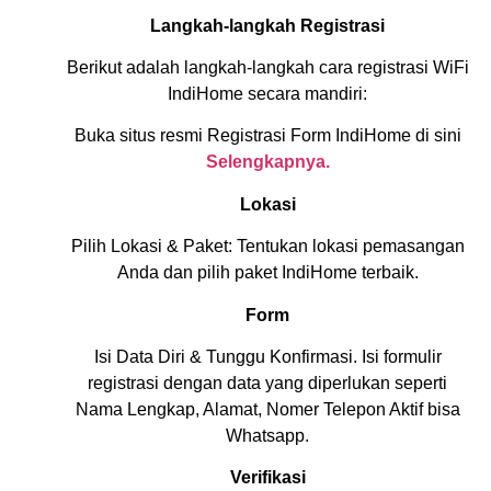
Langkah-langkah Registrasi
Berikut adalah langkah-langkah cara registrasi WiFi
IndiHome secara mandiri:
Buka situs resmi Registrasi Form IndiHome di sini
Selengkapnya.
Lokasi
Pilih Lokasi & Paket: Tentukan lokasi pemasangan
Anda dan pilih paket IndiHome terbaik.
Form
Isi Data Diri & Tunggu Konfirmasi. Isi formulir
registrasi dengan data yang diperlukan seperti
Nama Lengkap, Alamat, Nomer Telepon Aktif bisa
Whatsapp.
Verifikasi