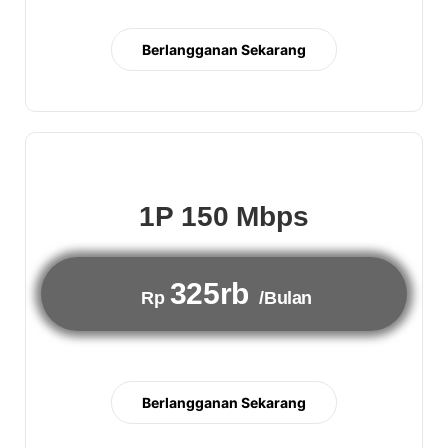
Berlangganan Sekarang
1P 150 Mbps
325rb
Rp
/Bulan
Berlangganan Sekarang