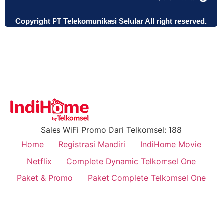
Copyright PT Telekomunikasi Selular All right reserved.
IndiHome Penjaringan IndiHome Penjaringan Daftar IndiHome Penjaringan Jakarta Utara IndiHome Penjaringan Info IndiHome Penjaringan Pasang Wifi IndiHome Penjaringan Promo
IndiHome Penjaringan registrasi IndiHome Penjaringan Sales IndiHome Penjaringan WA IndiHome Penjaringan Wifi
Sales WiFi Promo Dari Telkomsel: 188
Home
Registrasi Mandiri
IndiHome Movie
Netflix
Complete Dynamic Telkomsel One
Paket & Promo
Paket Complete Telkomsel One
Channel TV
All rights reserved