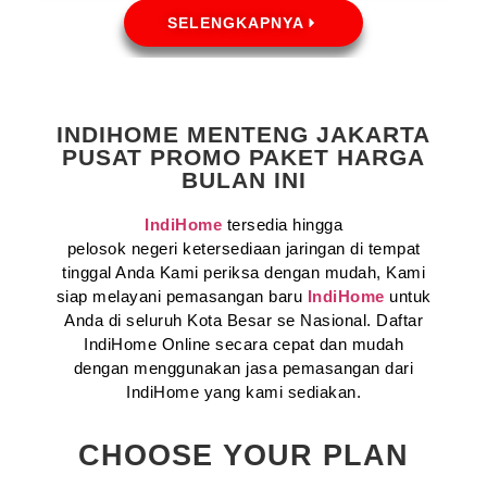
SELENGKAPNYA
INDIHOME MENTENG JAKARTA
PUSAT PROMO PAKET HARGA
BULAN INI
IndiHome
tersedia hingga
pelosok negeri ketersediaan jaringan di tempat
tinggal Anda Kami periksa dengan mudah, Kami
siap melayani pemasangan baru
IndiHome
untuk
Anda di seluruh Kota Besar se Nasional. Daftar
IndiHome Online secara cepat dan mudah
dengan menggunakan jasa pemasangan dari
IndiHome yang kami sediakan.
CHOOSE YOUR PLAN