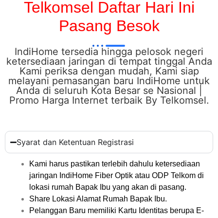
Telkomsel Daftar Hari Ini
Pasang Besok
IndiHome tersedia hingga pelosok negeri
ketersediaan jaringan di tempat tinggal Anda
Kami periksa dengan mudah, Kami siap
melayani pemasangan baru IndiHome untuk
Anda di seluruh Kota Besar se Nasional​ |
Promo Harga Internet terbaik By Telkomsel.
Syarat dan Ketentuan Registrasi
Kami harus pastikan terlebih dahulu ketersediaan
jaringan IndiHome Fiber Optik atau ODP Telkom di
lokasi rumah Bapak Ibu yang akan di pasang.
Share Lokasi Alamat Rumah Bapak Ibu.
Pelanggan Baru memiliki Kartu Identitas berupa E-