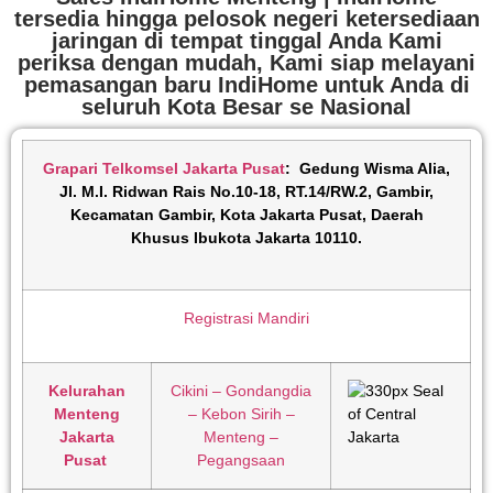
tersedia hingga pelosok negeri ketersediaan
jaringan di tempat tinggal Anda Kami
periksa dengan mudah, Kami siap melayani
pemasangan baru IndiHome untuk Anda di
seluruh Kota Besar se Nasional
Grapari Telkomsel Jakarta Pusat
:
Gedung Wisma Alia,
Jl. M.I. Ridwan Rais No.10-18, RT.14/RW.2, Gambir,
Kecamatan Gambir, Kota Jakarta Pusat, Daerah
Khusus Ibukota Jakarta 10110
.
Registrasi Mandiri
Kelurahan
Cikini – Gondangdia
Menteng
– Kebon Sirih –
Jakarta
Menteng –
Pusat
Pegangsaan