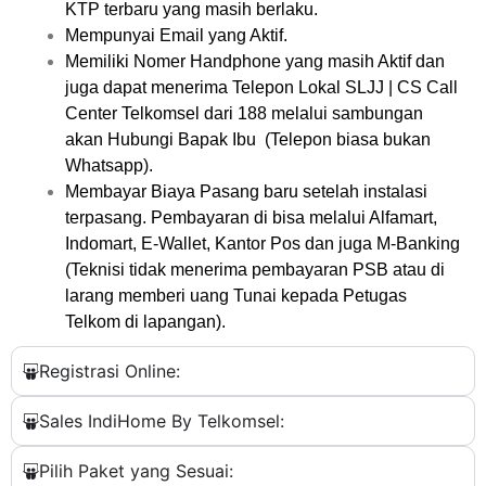
KTP terbaru yang masih berlaku.
Mempunyai Email yang Aktif.
Memiliki Nomer Handphone yang masih Aktif dan
juga dapat menerima Telepon Lokal SLJJ | CS Call
Center Telkomsel dari 188 melalui sambungan
akan Hubungi Bapak Ibu (Telepon biasa bukan
Whatsapp).
Membayar Biaya Pasang baru setelah instalasi
terpasang. Pembayaran di bisa melalui Alfamart,
Indomart, E-Wallet, Kantor Pos dan juga M-Banking
(Teknisi tidak menerima pembayaran PSB atau di
larang memberi uang Tunai kepada Petugas
Telkom di lapangan).
Registrasi Online:
Sales IndiHome By Telkomsel:
Pilih Paket yang Sesuai: