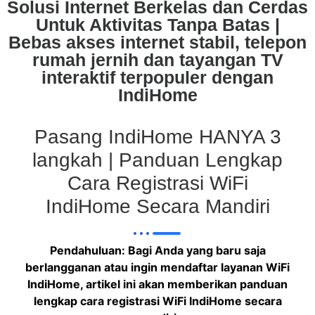
Solusi Internet Berkelas dan Cerdas
Untuk Aktivitas Tanpa Batas |
Bebas akses internet stabil, telepon
rumah jernih dan tayangan TV
interaktif terpopuler dengan
IndiHome
Pasang IndiHome HANYA 3
langkah | Panduan Lengkap
Cara Registrasi WiFi
IndiHome Secara Mandiri
Pendahuluan: Bagi Anda yang baru saja
berlangganan atau ingin mendaftar layanan WiFi
IndiHome, artikel ini akan memberikan panduan
lengkap cara registrasi WiFi IndiHome secara