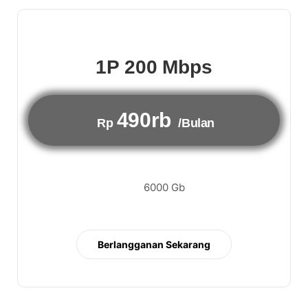
1P 200 Mbps
490rb
Rp
/Bulan
6000 Gb
Berlangganan Sekarang