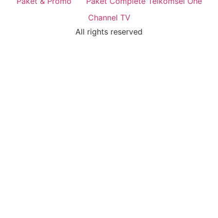
Paket & Promo
Paket Complete Telkomsel One
Channel TV
All rights reserved