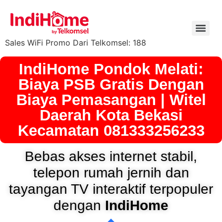
Sales WiFi Promo Dari Telkomsel: 188
IndiHome Pondok Melati:
Biaya PSB Gratis Dengan
Biaya Pemasangan | Witel
Daerah Kota Bekasi
Kecamatan 081333256233
Bebas akses internet stabil,
telepon rumah jernih dan
tayangan TV interaktif terpopuler
dengan
IndiHome