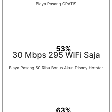
Biaya Pasang GRATIS
53%
30 Mbps 295 WiFi Saja
Biaya Pasang 50 Ribu Bonus Akun Disney Hotstar
63%