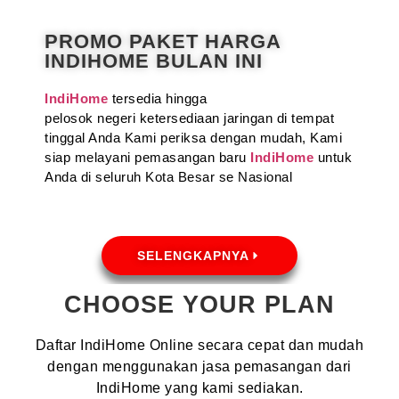
PROMO PAKET HARGA
INDIHOME BULAN INI
IndiHome
tersedia hingga
pelosok negeri ketersediaan jaringan di tempat
tinggal Anda Kami periksa dengan mudah, Kami
siap melayani pemasangan baru
IndiHome
untuk
Anda di seluruh Kota Besar se Nasional
SELENGKAPNYA
CHOOSE YOUR PLAN
Daftar IndiHome Online secara cepat dan mudah
dengan menggunakan jasa pemasangan dari
IndiHome yang kami sediakan.