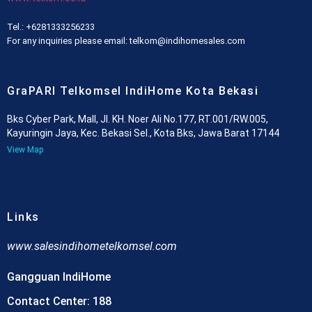
Tel.: +6281333256233
For any inquiries please email: telkom@indihomesales.com
GraPARI Telkomsel IndiHome Kota Bekasi
Bks Cyber Park, Mall, Jl. KH. Noer Ali No.177, RT.001/RW.005,
Kayuringin Jaya, Kec. Bekasi Sel., Kota Bks, Jawa Barat 17144
View Map
Links
www.
salesindihometelkomsel.com
Gangguan IndiHome
Contact Center: 188