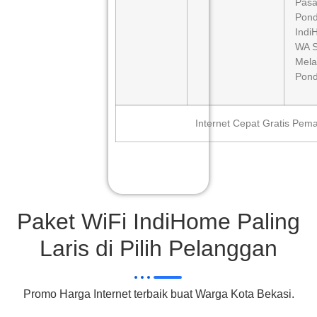
Internet Cepat Gratis Pe
Paket WiFi IndiHome Paling
Laris di Pilih Pelanggan
Promo Harga Internet terbaik buat Warga Kota Bekasi.