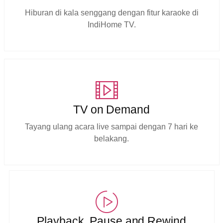
Hiburan di kala senggang dengan fitur karaoke di
IndiHome TV.
TV on Demand
Tayang ulang acara live sampai dengan 7 hari ke
belakang.
Playback, Pause and Rewind