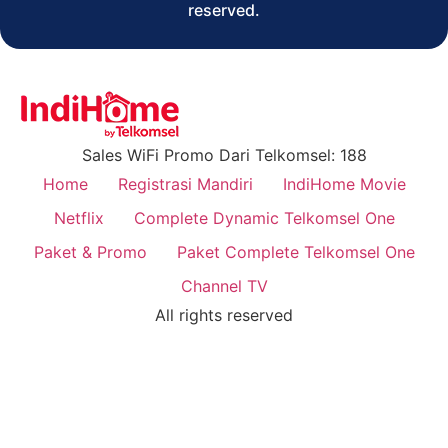
reserved.
Sales WiFi Promo Dari Telkomsel: 188
Home
Registrasi Mandiri
IndiHome Movie
Netflix
Complete Dynamic Telkomsel One
Paket & Promo
Paket Complete Telkomsel One
Channel TV
All rights reserved