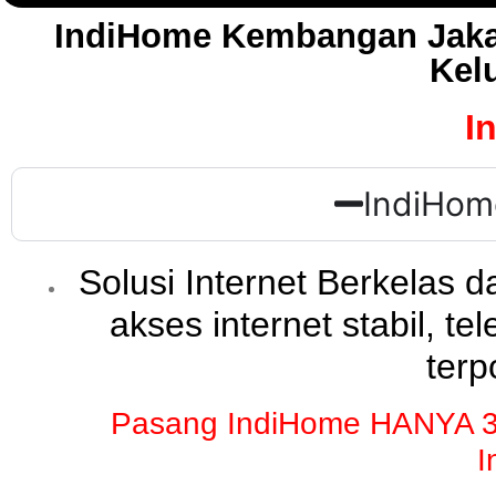
IndiHome Kembangan Jakar
Kel
I
IndiHom
Solusi Internet Berkelas 
akses internet stabil, t
ter
Pasang IndiHome HANYA 3 
I