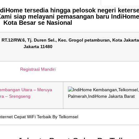
diHome tersedia hingga pelosok negeri keterse
Kami siap melayani pemasangan baru IndiHome 
Kota Besar se Nasional
6, RT.12/RW.6, Tj. Duren Sel., Kec. Grogol petamburan, Kota Jakar
Jakarta 11480
Registrasi Mandiri
Kembangan Utara – Meruya
ara – Srengseng
nternet Cepat WiFi Terbaik By Telkomsel