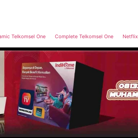
amic Telkomsel One
Complete Telkomsel One
Netflix