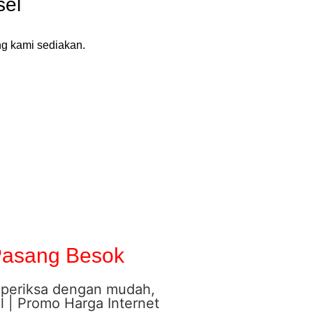
sel
g kami sediakan.
 Pasang Besok
i periksa dengan mudah,
​ | Promo Harga Internet