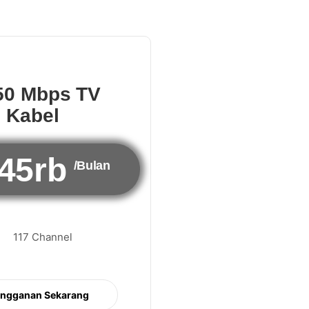
50 Mbps TV
Kabel
45rb
/Bulan
117 Channel
angganan Sekarang