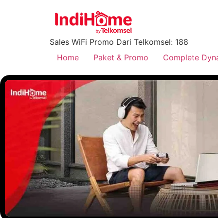
Sales WiFi Promo Dari Telkomsel: 188
Home
Paket & Promo
Complete Dyn