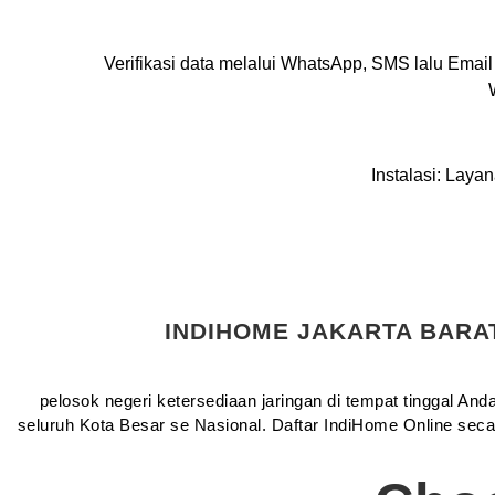
Verifikasi data melalui WhatsApp, SMS lalu Email
Instalasi: Lay
INDIHOME JAKARTA BARA
pelosok negeri ketersediaan jaringan di tempat tinggal 
seluruh Kota Besar se Nasional. Daftar IndiHome Online s