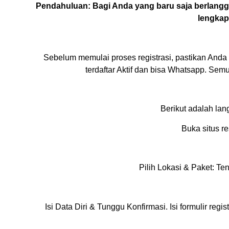
Pendahuluan: Bagi Anda yang baru saja berlangga
lengkap 
Sebelum memulai proses registrasi, pastikan Anda 
terdaftar Aktif dan bisa Whatsapp. Semu
Berikut adalah lan
Buka situs r
Pilih Lokasi & Paket: Te
Isi Data Diri & Tunggu Konfirmasi. Isi formulir re