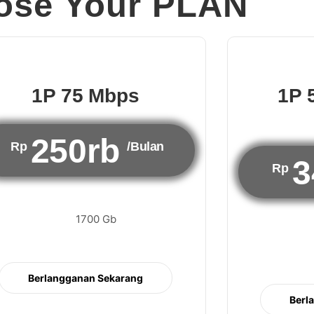
ose Your PLAN
1P 75 Mbps
1P 
250rb
Rp
/Bulan
3
Rp
1700 Gb
Berlangganan Sekarang
Berl