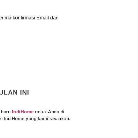
nerima konfirmasi Email dan
LAN INI
n baru
IndiHome
untuk Anda di
ri IndiHome yang kami sediakan.