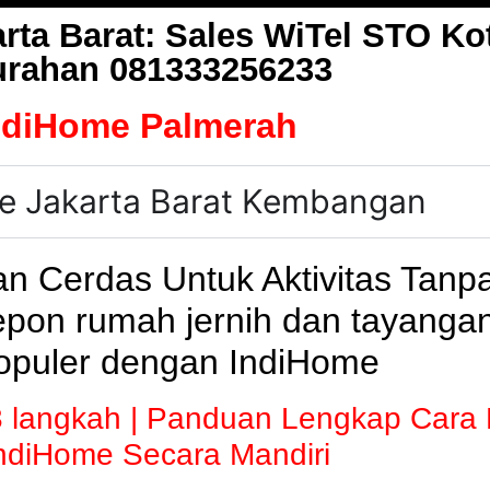
ta Barat: Sales WiTel STO Ko
urahan 081333256233
ndiHome Palmerah
e Jakarta Barat Kembangan
dan Cerdas Untuk Aktivitas Tanp
elepon rumah jernih dan tayangan
populer dengan IndiHome
langkah | Panduan Lengkap Cara R
ndiHome Secara Mandiri