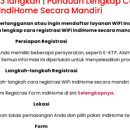
 langkah | Panduan Lengkap Ca
 IndiHome Secara Mandiri
erlangganan atau ingin mendaftar layanan WiFi Indi
engkap cara registrasi WiFi IndiHome secara mandi
Persiapan Registrasi
Anda memiliki beberapa persyaratan, seperti E-KTP, Alam
 Semua informasi ini diperlukan untuk menyelesaikan pros
Langkah-langkah Registrasi
ah-langkah cara registrasi WiFi IndiHome secara mandiri:
mi Registrasi Form IndiHome di sini
Selengkapnya.
Lokasi
tukan lokasi pemasangan Anda dan pilih paket IndiHome te
Form