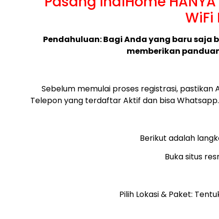
Pasang IndiHome HANYA 3
WiFi
Pendahuluan: Bagi Anda yang baru saja b
memberikan panduan l
Sebelum memulai proses registrasi, pastikan 
Telepon yang terdaftar Aktif dan bisa Whatsapp.
Berikut adalah langk
Buka situs res
Pilih Lokasi & Paket: Ten