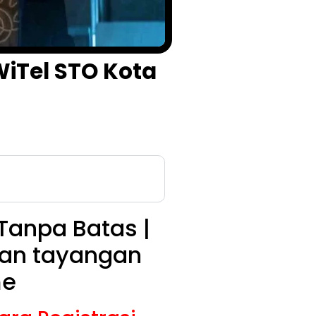
WiTel STO Kota
 Tanpa Batas |
 dan tayangan
me