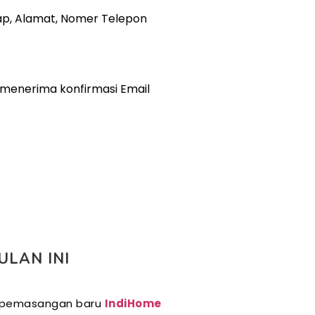
gkap, Alamat, Nomer Telepon
an menerima konfirmasi Email
ULAN INI
ni pemasangan baru
IndiHome