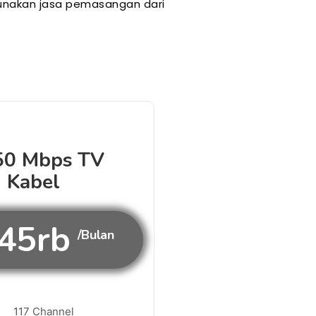
gunakan jasa pemasangan dari
50 Mbps TV
Kabel
45rb
/Bulan
117 Channel