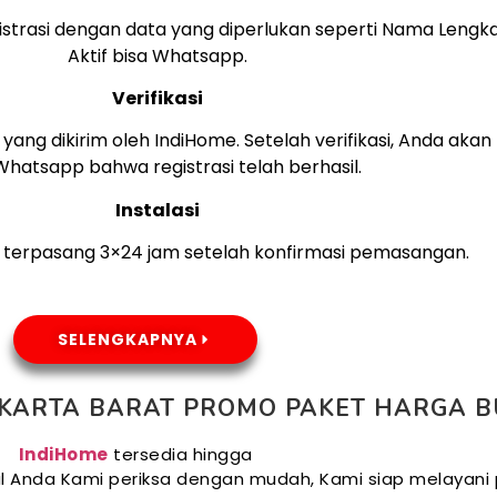
 registrasi dengan data yang diperlukan seperti Nama Len
Aktif bisa Whatsapp.
Verifikasi
l yang dikirim oleh IndiHome. Setelah verifikasi, Anda ak
hatsapp bahwa registrasi telah berhasil.
Instalasi
an terpasang 3×24 jam setelah konfirmasi pemasangan.
SELENGKAPNYA
AKARTA BARAT PROMO PAKET HARGA B
IndiHome
tersedia hingga
ggal Anda Kami periksa dengan mudah, Kami siap melaya