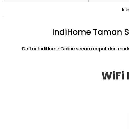
Int
IndiHome Taman Sa
Daftar IndiHome Online secara cepat dan mu
WiFi 