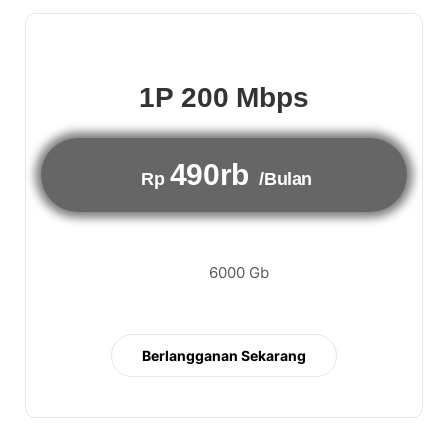
1P 200 Mbps
490rb
Rp
/Bulan
6000 Gb
Berlangganan Sekarang