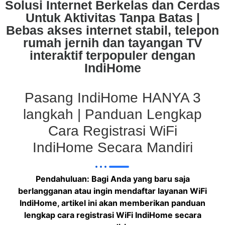
Solusi Internet Berkelas dan Cerdas
Untuk Aktivitas Tanpa Batas |
Bebas akses internet stabil, telepon
rumah jernih dan tayangan TV
interaktif terpopuler dengan
IndiHome
Pasang IndiHome HANYA 3
langkah | Panduan Lengkap
Cara Registrasi WiFi
IndiHome Secara Mandiri
Pendahuluan: Bagi Anda yang baru saja
berlangganan atau ingin mendaftar layanan WiFi
IndiHome, artikel ini akan memberikan panduan
lengkap cara registrasi WiFi IndiHome secara