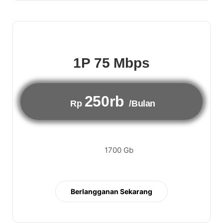
1P 75 Mbps
250rb
Rp
/Bulan
1700 Gb
Berlangganan Sekarang