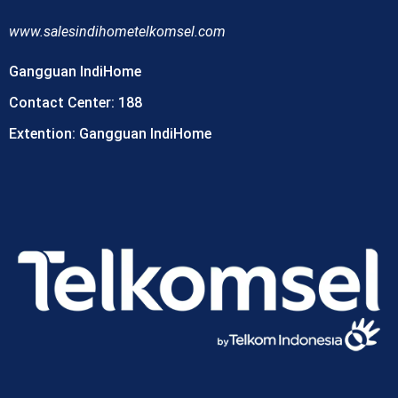
www.
salesindihometelkomsel.com
Gangguan IndiHome
Contact Center: 188
Extention: Gangguan IndiHome