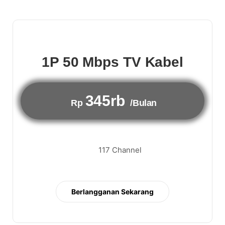
1P 50 Mbps TV Kabel
345rb
Rp
/Bulan
117 Channel
Berlangganan Sekarang