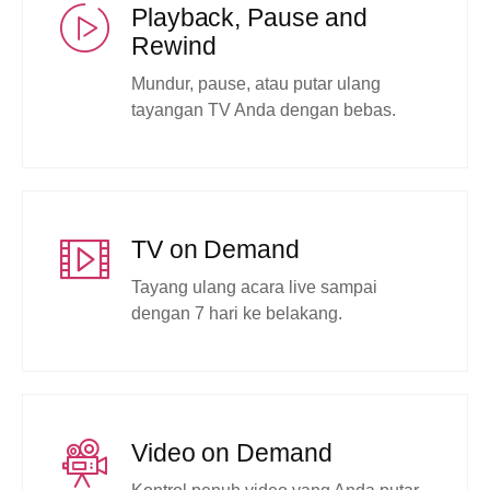
Playback, Pause and
Rewind
Mundur, pause, atau putar ulang
tayangan TV Anda dengan bebas.
TV on Demand
Tayang ulang acara live sampai
dengan 7 hari ke belakang.
Video on Demand