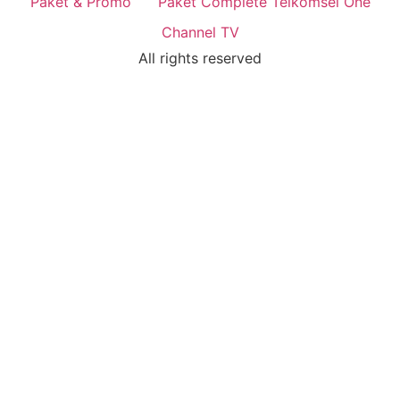
Paket & Promo
Paket Complete Telkomsel One
Channel TV
All rights reserved