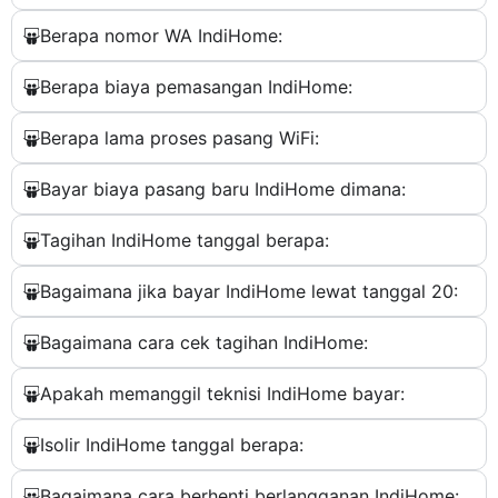
Berapa nomor WA IndiHome:
Berapa biaya pemasangan IndiHome:
Berapa lama proses pasang WiFi:
Bayar biaya pasang baru IndiHome dimana:
Tagihan IndiHome tanggal berapa:
Bagaimana jika bayar IndiHome lewat tanggal 20:
Bagaimana cara cek tagihan IndiHome:
Apakah memanggil teknisi IndiHome bayar:
Isolir IndiHome tanggal berapa:
Bagaimana cara berhenti berlangganan IndiHome: