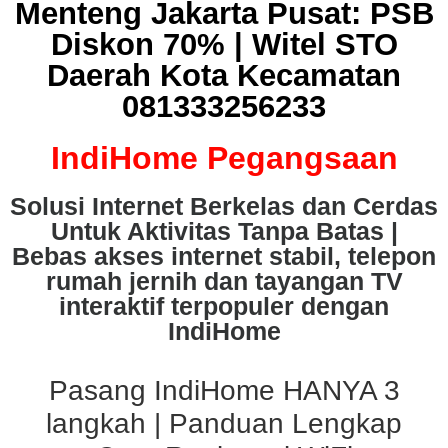
Menteng Jakarta Pusat: PSB
Diskon 70% | Witel STO
Daerah Kota Kecamatan
081333256233
IndiHome Pegangsaan
Solusi Internet Berkelas dan Cerdas
Untuk Aktivitas Tanpa Batas |
Bebas akses internet stabil, telepon
rumah jernih dan tayangan TV
interaktif terpopuler dengan
IndiHome
Pasang IndiHome HANYA 3
langkah | Panduan Lengkap