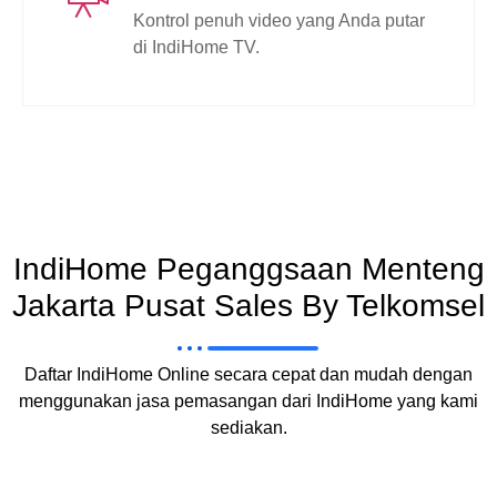
Kontrol penuh video yang Anda putar
di IndiHome TV.
IndiHome Peganggsaan Menteng
Jakarta Pusat Sales By Telkomsel
Daftar IndiHome Online secara cepat dan mudah dengan
menggunakan jasa pemasangan dari IndiHome yang kami
sediakan.