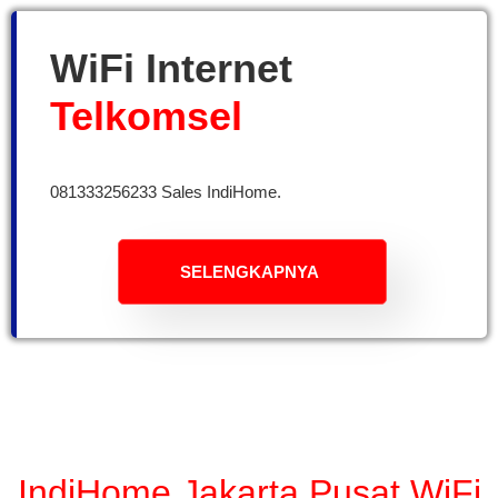
WiFi Internet
Telkomsel
081333256233 Sales IndiHome.
SELENGKAPNYA
IndiHome Jakarta Pusat WiFi