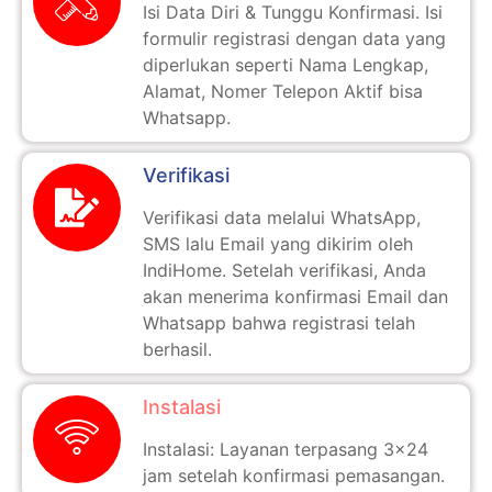
Isi Data Diri & Tunggu Konfirmasi. Isi
formulir registrasi dengan data yang
diperlukan seperti Nama Lengkap,
Alamat, Nomer Telepon Aktif bisa
Whatsapp.
Verifikasi
Verifikasi data melalui WhatsApp,
SMS lalu Email yang dikirim oleh
IndiHome. Setelah verifikasi, Anda
akan menerima konfirmasi Email dan
Whatsapp bahwa registrasi telah
berhasil.
Instalasi
Instalasi: Layanan terpasang 3x24
jam setelah konfirmasi pemasangan.