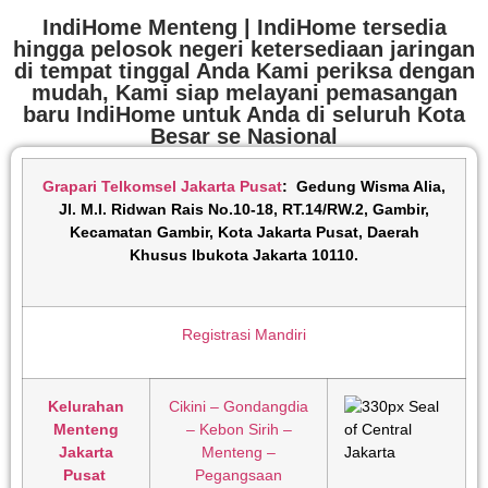
IndiHome Menteng | IndiHome tersedia
hingga pelosok negeri ketersediaan jaringan
di tempat tinggal Anda Kami periksa dengan
mudah, Kami siap melayani pemasangan
baru IndiHome untuk Anda di seluruh Kota
Besar se Nasional
Grapari Telkomsel Jakarta Pusat
:
Gedung Wisma Alia,
Jl. M.I. Ridwan Rais No.10-18, RT.14/RW.2, Gambir,
Kecamatan Gambir, Kota Jakarta Pusat, Daerah
Khusus Ibukota Jakarta 10110
.
Registrasi Mandiri
Kelurahan
Cikini – Gondangdia
Menteng
– Kebon Sirih –
Jakarta
Menteng –
Pusat
Pegangsaan