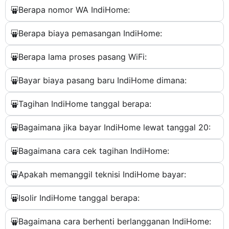
Berapa nomor WA IndiHome:
Berapa biaya pemasangan IndiHome:
Berapa lama proses pasang WiFi:
Bayar biaya pasang baru IndiHome dimana:
Tagihan IndiHome tanggal berapa:
Bagaimana jika bayar IndiHome lewat tanggal 20:
Bagaimana cara cek tagihan IndiHome:
Apakah memanggil teknisi IndiHome bayar:
Isolir IndiHome tanggal berapa:
Bagaimana cara berhenti berlangganan IndiHome: