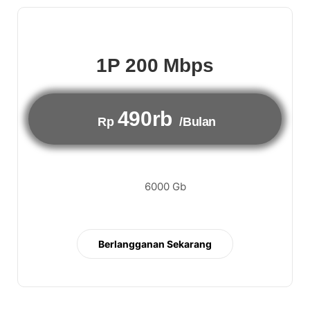
1P 200 Mbps
490rb
Rp
/Bulan
6000 Gb
Berlangganan Sekarang