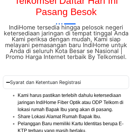
Telkomsel Daftar Hari Ini
Pasang Besok
IndiHome tersedia hingga pelosok negeri
ketersediaan jaringan di tempat tinggal Anda
Kami periksa dengan mudah, Kami siap
melayani pemasangan baru IndiHome untuk
Anda di seluruh Kota Besar se Nasional​ |
Promo Harga Internet terbaik By Telkomsel.
Syarat dan Ketentuan Registrasi
Kami harus pastikan terlebih dahulu ketersediaan
jaringan IndiHome Fiber Optik atau ODP Telkom di
lokasi rumah Bapak Ibu yang akan di pasang.
Share Lokasi Alamat Rumah Bapak Ibu.
Pelanggan Baru memiliki Kartu Identitas berupa E-
KTP terbaru yang masih berlaku.