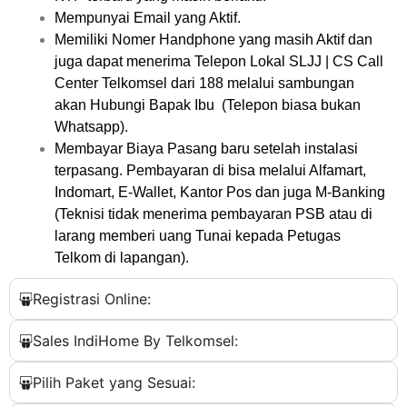
Mempunyai Email yang Aktif.
Memiliki Nomer Handphone yang masih Aktif dan
juga dapat menerima Telepon Lokal SLJJ | CS Call
Center Telkomsel dari 188 melalui sambungan
akan Hubungi Bapak Ibu (Telepon biasa bukan
Whatsapp).
Membayar Biaya Pasang baru setelah instalasi
terpasang. Pembayaran di bisa melalui Alfamart,
Indomart, E-Wallet, Kantor Pos dan juga M-Banking
(Teknisi tidak menerima pembayaran PSB atau di
larang memberi uang Tunai kepada Petugas
Telkom di lapangan).
Registrasi Online:
Sales IndiHome By Telkomsel:
Pilih Paket yang Sesuai: