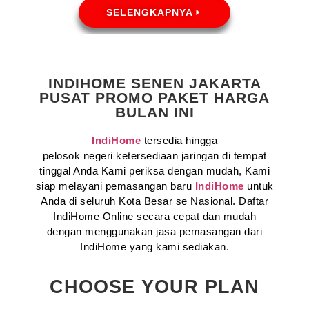
SELENGKAPNYA
INDIHOME SENEN JAKARTA
PUSAT PROMO PAKET HARGA
BULAN INI
IndiHome
tersedia hingga
pelosok negeri ketersediaan jaringan di tempat
tinggal Anda Kami periksa dengan mudah, Kami
siap melayani pemasangan baru
IndiHome
untuk
Anda di seluruh Kota Besar se Nasional. Daftar
IndiHome Online secara cepat dan mudah
dengan menggunakan jasa pemasangan dari
IndiHome yang kami sediakan.
CHOOSE YOUR PLAN