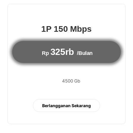
1P 150 Mbps
325rb
Rp
/Bulan
4500 Gb
Berlangganan Sekarang