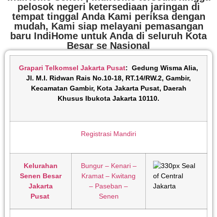
pelosok negeri ketersediaan jaringan di
tempat tinggal Anda Kami periksa dengan
mudah, Kami siap melayani pemasangan
baru IndiHome untuk Anda di seluruh Kota
Besar se Nasional
Grapari Telkomsel Jakarta Pusat
:
Gedung Wisma Alia,
Jl. M.I. Ridwan Rais No.10-18, RT.14/RW.2, Gambir,
Kecamatan Gambir, Kota Jakarta Pusat, Daerah
Khusus Ibukota Jakarta 10110
.
Registrasi Mandiri
Kelurahan
Bungur – Kenari –
Senen Besar
Kramat – Kwitang
Jakarta
– Paseban –
Pusat
Senen