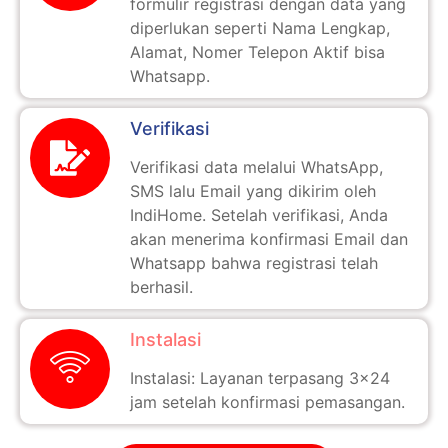
formulir registrasi dengan data yang
diperlukan seperti Nama Lengkap,
Alamat, Nomer Telepon Aktif bisa
Whatsapp.
Verifikasi
Verifikasi data melalui WhatsApp,
SMS lalu Email yang dikirim oleh
IndiHome. Setelah verifikasi, Anda
akan menerima konfirmasi Email dan
Whatsapp bahwa registrasi telah
berhasil.
Instalasi
Instalasi: Layanan terpasang 3x24
jam setelah konfirmasi pemasangan.