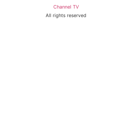
Channel TV
All rights reserved