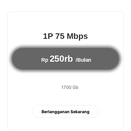
1P 75 Mbps
250rb
Rp
/Bulan
1700 Gb
Berlangganan Sekarang