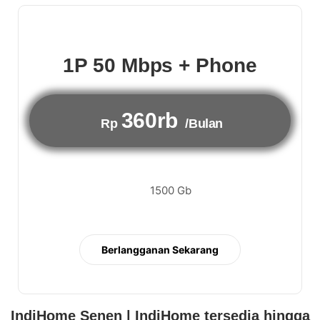
1P 50 Mbps + Phone
360rb
Rp
/Bulan
1500 Gb
Berlangganan Sekarang
IndiHome Senen | IndiHome tersedia hingga